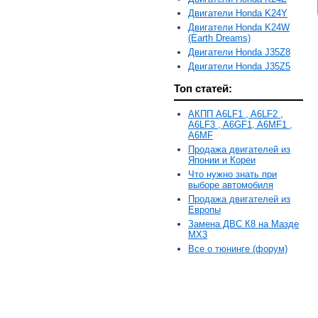
Двигатели Honda K24Y
Двигатели Honda K24W
(Earth Dreams)
Двигатели Honda J35Z8
Двигатели Honda J35Z5
Топ статей:
АКПП A6LF1 , A6LF2 ,
A6LF3 , A6GF1, A6MF1 ,
A6MF
Продажа двигателей из
Японии и Кореи
Что нужно знать при
выборе автомобиля
Продажа двигателей из
Европы
Замена ДВС К8 на Мазде
MX3
Все о тюнинге (форум)