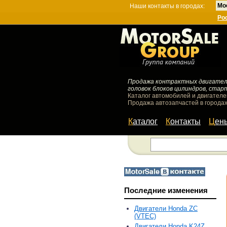
Мо
Наши контакты в городах:
Ро
Продажа контрактных двигателей
головок блоков цилиндров, стар
Каталог автомобилей и двигателе
Продажа автозапчастей в городах
Каталог
Контакты
Цен
Последние изменения
Двигатели Honda ZC
(VTEC)
Двигатели Honda K24Z