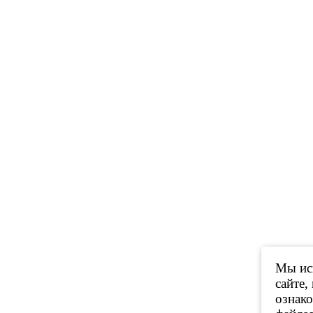
Мы исп
сайте,
ознак