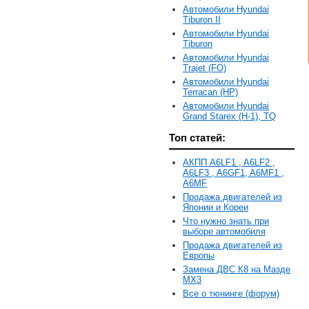
Автомобили Hyundai
Tiburon II
Автомобили Hyundai
Tiburon
Автомобили Hyundai
Trajet (FO)
Автомобили Hyundai
Terracan (HP)
Автомобили Hyundai
Grand Starex (H-1), TQ
Топ статей:
АКПП A6LF1 , A6LF2 ,
A6LF3 , A6GF1, A6MF1 ,
A6MF
Продажа двигателей из
Японии и Кореи
Что нужно знать при
выборе автомобиля
Продажа двигателей из
Европы
Замена ДВС К8 на Мазде
MX3
Все о тюнинге (форум)