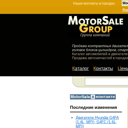
Мо
Наши контакты в городах:
Ро
Продажа контрактных двигателей
головок блоков цилиндров, стар
Каталог автомобилей и двигателе
Продажа автозапчастей в городах
Каталог
Контакты
Цен
Последние изменения
Двигатели Hyundai G4FA
(1.4L, MPI), G4FC (1.6L,
MPI)