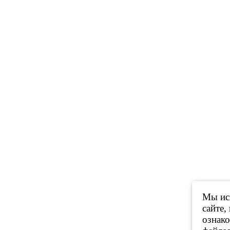
Мы исп
сайте,
ознак