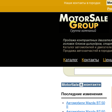
Мо
Наши контакты в городах:
Ро
Продажа контрактных двигателей
головок блоков цилиндров, стар
Каталог автомобилей и двигателе
Продажа автозапчастей в городах
Каталог
Контакты
Цен
Последние изменения
Автомобили Mazda BT-50
II
Автомобили Mazda BT-50