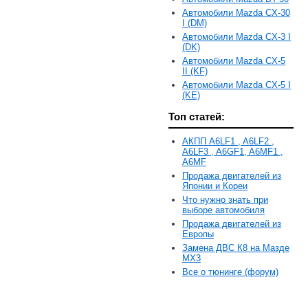
Автомобили Mazda CX-30
I (DM)
Автомобили Mazda CX-3 I
(DK)
Автомобили Mazda CX-5
II (KF)
Автомобили Mazda CX-5 I
(KE)
Топ статей:
АКПП A6LF1 , A6LF2 ,
A6LF3 , A6GF1, A6MF1 ,
A6MF
Продажа двигателей из
Японии и Кореи
Что нужно знать при
выборе автомобиля
Продажа двигателей из
Европы
Замена ДВС К8 на Мазде
MX3
Все о тюнинге (форум)