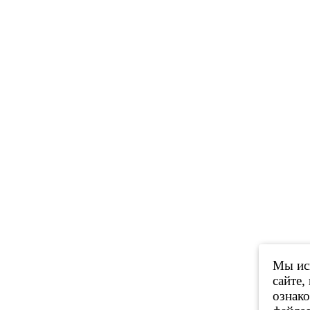
Мы исп
сайте,
ознак