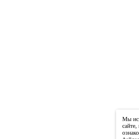
Мы исп
сайте,
ознак