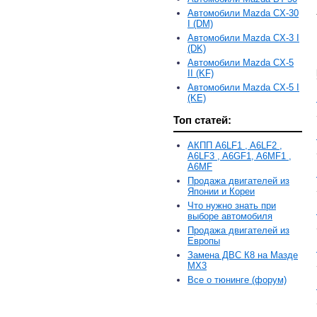
Автомобили Mazda CX-30
I (DM)
Автомобили Mazda CX-3 I
(DK)
Автомобили Mazda CX-5
II (KF)
Автомобили Mazda CX-5 I
(KE)
Топ статей:
АКПП A6LF1 , A6LF2 ,
A6LF3 , A6GF1, A6MF1 ,
A6MF
Продажа двигателей из
Японии и Кореи
Что нужно знать при
выборе автомобиля
Продажа двигателей из
Европы
Замена ДВС К8 на Мазде
MX3
Все о тюнинге (форум)