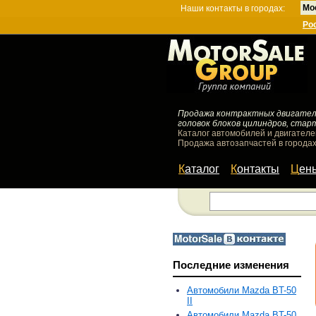
Мо
Наши контакты в городах:
Ро
Продажа контрактных двигателей
головок блоков цилиндров, стар
Каталог автомобилей и двигателе
Продажа автозапчастей в городах
Каталог
Контакты
Цен
Последние изменения
Автомобили Mazda BT-50
II
Автомобили Mazda BT-50