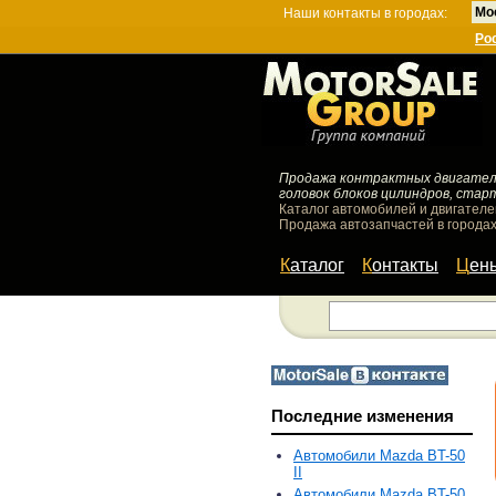
Мо
Наши контакты в городах:
Ро
Продажа контрактных двигателей
головок блоков цилиндров, стар
Каталог автомобилей и двигателе
Продажа автозапчастей в городах
Каталог
Контакты
Цен
Последние изменения
Автомобили Mazda BT-50
II
Автомобили Mazda BT-50