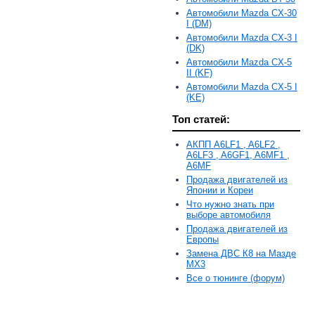
Автомобили Mazda CX-30
I (DM)
Автомобили Mazda CX-3 I
(DK)
Автомобили Mazda CX-5
II (KF)
Автомобили Mazda CX-5 I
(KE)
Топ статей:
АКПП A6LF1 , A6LF2 ,
A6LF3 , A6GF1, A6MF1 ,
A6MF
Продажа двигателей из
Японии и Кореи
Что нужно знать при
выборе автомобиля
Продажа двигателей из
Европы
Замена ДВС К8 на Мазде
MX3
Все о тюнинге (форум)