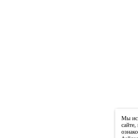
Мы исп
сайте,
ознак