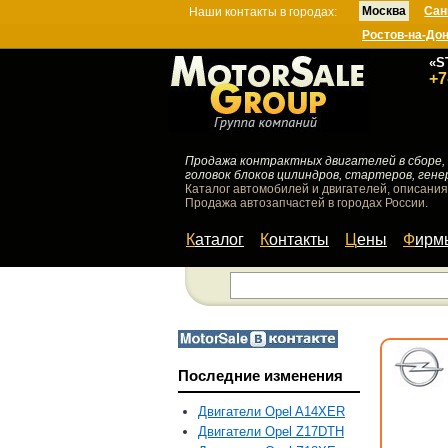
Москва
Сан
Наши контакты в городах:
Ростов-на-До
«S
+7
Продажа контрактных двигателей в сборе, 
головок блоков цилиндров, стартеров, гене
Каталог автомобилей и двигателей, описания
Продажа автозапчастей в городах России.
Каталог
Контакты
Цены
Фир
Последние изменения
Двигатели Opel A14XER
Двигатели Opel Z17DTH