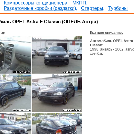
Компрессоры кондиционера,
МКПП,
Раздаточные коробки (раздатки),
Стартеры,
Турбины
иль OPEL Astra F Classic (ОПЕЛЬ Астра)
ии:
Краткое описание:
Автомобиль OPEL Astra
Classic
1998, январь - 2002, авгус
хэтчбэк