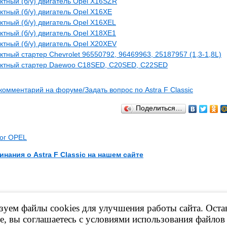
ктный (б/у) двигатель Opel X16SZR
ктный (б/у) двигатель Opel X16XE
ктный (б/у) двигатель Opel X16XEL
ктный (б/у) двигатель Opel X18XE1
ктный (б/у) двигатель Opel X20XEV
ктный стартер Chevrolet 96550792, 96469963, 25187957 (1,3-1,8L)
актный стартер Daewoo C18SED, C20SED, C22SED
комментарий на форуме/Задать вопрос по Astra F Classic
Поделиться…
лог OPEL
инания о Astra F Classic на нашем сайте
уем файлы cookies для улучшения работы сайта. Оста
материалов сайта, ссылка на ресурс обязательна!
е марки принадлежат их владельцам.
е, вы соглашаетесь с условиями использования файлов 
ормационный характер и ни при каких условиях не является публичной офер