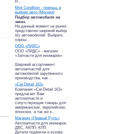
Н...
Mint Condition - помощь в
выборе авто (Москва)
Подбор автомобиля на
заказ.
На данный момент на рынке
представлен широкий выбор
б/у автомобилей. Выбрать
хорош...
ООО «ЛИДС»
ООО «ЛИДС» - магазин
«Запчасти для иномарок»
Широкий ассортимент
автозапчастей для
автомобилей зарубежного
производства, как ...
«Car-Detail 163»
Компания «Car-Detail 163»
предлагает Вам
автозапчасти и
сопутствующие товары для
американских, европейских,
японских, а так же к...
Магазин «Правый Руль»
Автозапчасти для иномарок:
ДВС, АКПП, КПП.
Детали подвески и кузова.