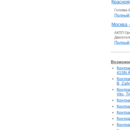
Краснояр
Головка 
Полный 
Москва
АКПП Ope
Двигател
Полный
Возможно
Контра
41SN 
Контра
B, Zaf
Контра
Vito, 
Контра
Контра
Контра
Контра
Контра