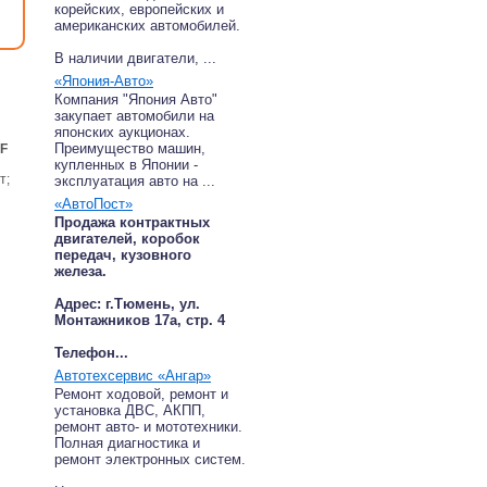
корейских, европейских и
американских автомобилей.
В наличии двигатели, ...
«Япония-Авто»
Компания "Япония Авто"
закупает автомобили на
японских аукционах.
Преимущество машин,
 F
купленных в Японии -
т;
эксплуатация авто на ...
«АвтоПост»
Продажа контрактных
двигателей, коробок
передач, кузовного
железа.
Адрес: г.Тюмень, ул.
Монтажников 17а, стр. 4
Телефон...
Автотехсервис «Ангар»
Ремонт ходовой, ремонт и
установка ДВС, АКПП,
ремонт авто- и мототехники.
Полная диагностика и
ремонт электронных систем.