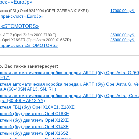
ск - «EuroJp»
блока (ГБЦ) Opel 9242094 (OPEL ZAFIRA A X18XE1)
17000.00 руб.
прайс-лист «EuroJp»
 - «STOMOTORS»
l AF17 (Opel Zafira 2000 Z18XE)
35000.00 руб.
ь Opel X16SZR (Opel Astra 2000 X16SZR)
35000.00 руб.
 прайс-лист «STOMOTORS»
, Вас также заинтересует:
ктная автоматическая коробка передач, АКПП (б/у) Opel Astra G (60
AF17)
ктная автоматическая коробка передач, АКПП (б/у) Opel Astra G, Ve
ira A (60-40SN AF13, SN, RH)
ктная автоматическая коробка передач, АКПП (б/у) Opel Astra, Cors
Tigra (60-40LE AF13 YY)
ктная ГБЦ (б/у) Opel X18XE1, Z18XE
ктный (б/у) двигатель Opel C18XE
ктный (б/у) двигатель Opel X12XE
ктный (б/у) двигатель Opel X14XE
ктный (б/у) двигатель Opel X16SZ