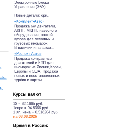
Электронные Блоки
Управления (ЭБУ).
Новые детали: ори...
«Комплект-Авто»
Продажа б\у двигатели,
АКПП, МКПП, навесного
оборудования, частей
кузова для легковых и
грузовых иномарок.
В наличии и на заказ...
«Респект Авто»
Продажа контрактных
двигателей и КПП для
-
иномарок из Японии,Кореи,
Европы и США. Продажа
новых и восстановленных
ctra
турбин и картри...
a,
Курсы валют
1$ = 82.1665 руб.
1eвро = 94.8366 руб.
1 яп. йена = 0.518204 руб.
на 08.08.2026
Время в России: