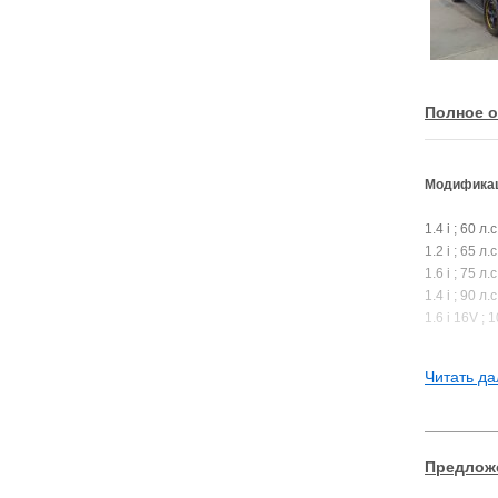
Полное о
Модификац
1.4 i ; 60 л
1.2 i ; 65 л
1.6 i ; 75 л
1.4 i ; 90 л
1.6 i 16V ; 
1.8 i ; 116 
2.0 i ; 136 
Читать да
2.0 i ; 160 
Предложе