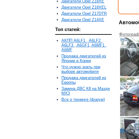
Двигатели Opel Z18XE
Двигатели Opel Z18XEL
Двигатели Opel Z17DTR
Двигатели Opel Z14XE
Автомоб
Топ статей:
Фотограф
АКПП A6LF1 , A6LF2 ,
A6LF3 , A6GF1, A6MF1 ,
A6MF
Продажа двигателей из
Японии и Кореи
Что нужно знать при
выборе автомобиля
Продажа двигателей из
Европы
Замена ДВС К8 на Мазде
MX3
Все о тюнинге (форум)