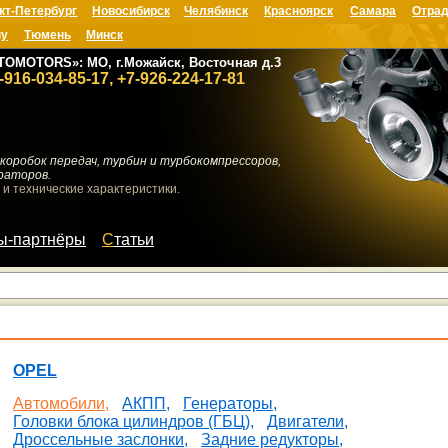
кт-Петербург
Новосибирск
Челябинск
Красноярск
Самара
Отрад
ну
Тюмень
Минск
TOMOTORS»: МО, г.Можайск, Восточная д.3
-916-034-85-17, +7-926-224-17-81
коробок передач, турбин и турбокомпрессоров,
раторов.
 и технические характеристики.
мы-партнёры
Статьи
OPEL
Автомобили,
АКПП,
Генераторы,
Головки блока цилиндров (ГБЦ),
Двигатели,
Дроссельные заслонки,
Задние редукторы,