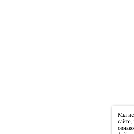
Мы исп
сайте,
ознак