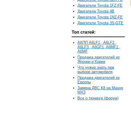
Двигатели Toyota 1FZ-FE
Двигатели Toyota 4B
Двигатели Toyota 1NZ-FE
Двигатели Toyota 3S-GTE
Топ статей:
АКПП A6LF1 , A6LF2 ,
A6LF3 , A6GF1, A6MF1 ,
A6MF
Продажа двигателей из
Японии и Кореи
Что нужно знать при
выборе автомобиля
Продажа двигателей из
Европы
Замена ДВС К8 на Мазде
MX3
Все о тюнинге (форум)