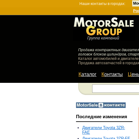
Мо
Наши контакты в городах:
Ро
Продажа контрактных двигателей
головок блоков цилиндров, стар
Каталог автомобилей и двигателе
Продажа автозапчастей в городах
Каталог
Контакты
Цен
Последние изменения
Двигатели Toyota 3ZR-
FAE
Двигатели Toyota 3ZR-FE