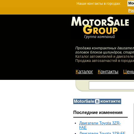
Мо
Наши контакты в городах:
Ро
Продажа контрактных двигателей
головок блоков цилиндров, стар
Каталог автомобилей и двигателе
Продажа автозапчастей в городах
Каталог
Контакты
Цен
Последние изменения
Двигатели Toyota 3ZR-
FAE
Двигатели Toyota 3ZR-FE