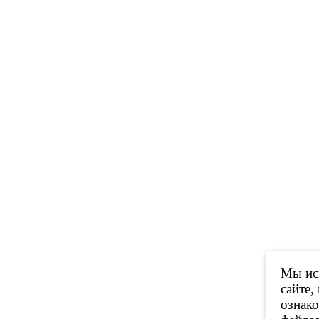
Мы исп
сайте,
ознак