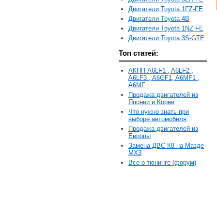
Двигатели Toyota 1FZ-FE
Двигатели Toyota 4B
Двигатели Toyota 1NZ-FE
Двигатели Toyota 3S-GTE
Топ статей:
АКПП A6LF1 , A6LF2 ,
A6LF3 , A6GF1, A6MF1 ,
A6MF
Продажа двигателей из
Японии и Кореи
Что нужно знать при
выборе автомобиля
Продажа двигателей из
Европы
Замена ДВС К8 на Мазде
MX3
Все о тюнинге (форум)