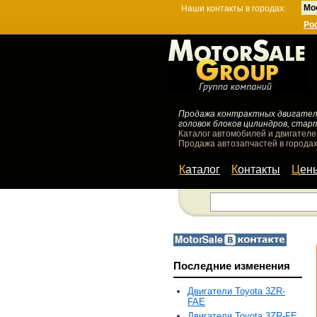
Мо
Наши контакты в городах:
Ро
Продажа контрактных двигателей
головок блоков цилиндров, стар
Каталог автомобилей и двигателе
Продажа автозапчастей в городах
Каталог
Контакты
Цен
Последние изменения
Двигатели Toyota 3ZR-
FAE
Двигатели Toyota 3ZR-FE