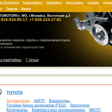
кт-Петербург
Новосибирск
Челябинск
Красноярск
Самара
Отрад
ну
Тюмень
Минск
TOMOTORS»: МО, г.Можайск, Восточная д.3
-916-034-85-17, +7-926-224-17-81
коробок передач, турбин и турбокомпрессоров,
раторов.
 и технические характеристики.
мы-партнёры
Статьи
TOYOTA
Автомобили,
АКПП,
Вариаторы,
Головки блока цилиндров (ГБЦ),
Двигатели,
Коленвалы,
Компрессоры кондиционера,
МКПП,