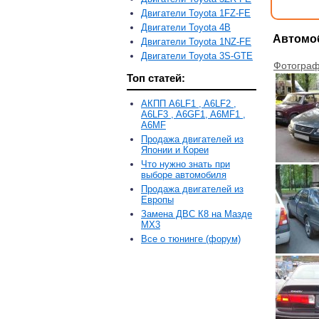
Двигатели Toyota 1FZ-FE
Двигатели Toyota 4B
Автомоб
Двигатели Toyota 1NZ-FE
Двигатели Toyota 3S-GTE
Фотограф
Топ статей:
АКПП A6LF1 , A6LF2 ,
A6LF3 , A6GF1, A6MF1 ,
A6MF
Продажа двигателей из
Японии и Кореи
Что нужно знать при
выборе автомобиля
Продажа двигателей из
Европы
Замена ДВС К8 на Мазде
MX3
Все о тюнинге (форум)