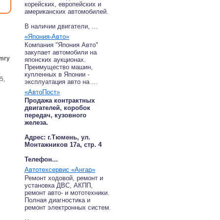
корейских, европейских и
американских автомобилей.
В наличии двигатели, ...
«Япония-Авто»
Компания "Япония Авто"
закупает автомобили на
mry
японских аукционах.
Преимущество машин,
о
купленных в Японии -
5,
эксплуатация авто на ...
«АвтоПост»
Продажа контрактных
двигателей, коробок
передач, кузовного
железа.
Адрес: г.Тюмень, ул.
Монтажников 17а, стр. 4
Телефон...
Автотехсервис «Ангар»
Ремонт ходовой, ремонт и
установка ДВС, АКПП,
ремонт авто- и мототехники.
Полная диагностика и
ремонт электронных систем.