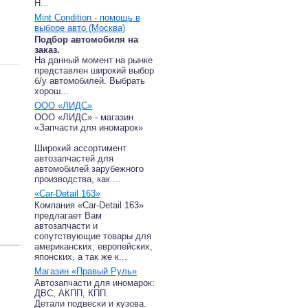
Н...
Mint Condition - помощь в
выборе авто (Москва)
Подбор автомобиля на
заказ.
На данный момент на рынке
представлен широкий выбор
б/у автомобилей. Выбрать
хорош...
ООО «ЛИДС»
ООО «ЛИДС» - магазин
«Запчасти для иномарок»
Широкий ассортимент
автозапчастей для
автомобилей зарубежного
производства, как ...
«Car-Detail 163»
Компания «Car-Detail 163»
предлагает Вам
автозапчасти и
сопутствующие товары для
американских, европейских,
японских, а так же к...
Магазин «Правый Руль»
Автозапчасти для иномарок:
ДВС, АКПП, КПП.
Детали подвески и кузова.