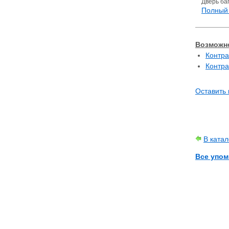
Дверь ба
Полный 
Возможно
Контра
Контра
Оставить 
В ката
Все упом