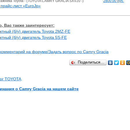
гажника Toyota - (TOYOTA CAMRY GRACIA SXV20 -)
2800.00 руб.
прайс-лист «EuroJp»
, Вас также заинтересует:
ктный (б/у) двигатель Toyota 2MZ-FE
ктный (б/у) двигатель Toyota 5S-FE
комментарий на форуме/Задать вопрос по Camry Gracia
Поделиться…
лог TOYOTA
инания о Camry Gracia на нашем сайте