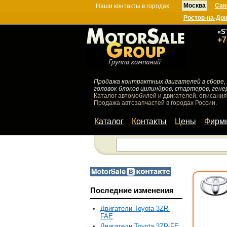
Москва
Сан
Наши контакты в городах:
Ростов-на-До
«S
+7
Продажа контрактных двигателей в сборе, 
головок блоков цилиндров, стартеров, гене
Каталог автомобилей и двигателей, описания
Продажа автозапчастей в городах России.
Каталог
Контакты
Цены
Фир
Последние изменения
Двигатели Toyota 3ZR-
FAE
Двигатели Toyota 3ZR-FE