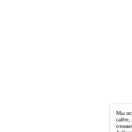
Мы исп
сайте,
ознак