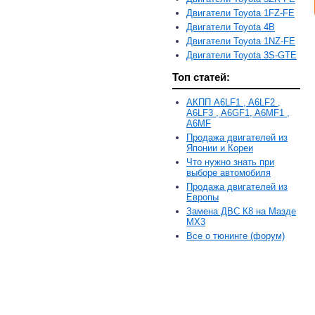
Двигатели Toyota 1FZ-FE
Двигатели Toyota 4B
Двигатели Toyota 1NZ-FE
Двигатели Toyota 3S-GTE
Топ статей:
АКПП A6LF1 , A6LF2 ,
A6LF3 , A6GF1, A6MF1 ,
A6MF
Продажа двигателей из
Японии и Кореи
Что нужно знать при
выборе автомобиля
Продажа двигателей из
Европы
Замена ДВС К8 на Мазде
MX3
Все о тюнинге (форум)