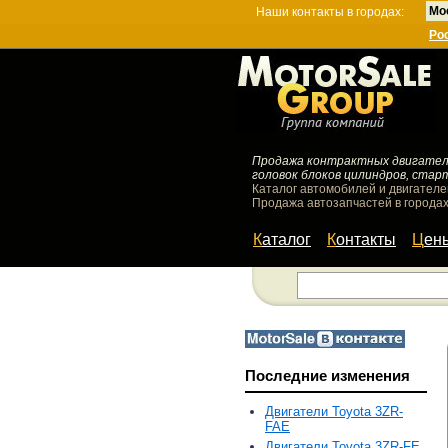
Мо
Наши контакты в городах:
Ро
Продажа контрактных двигателей
головок блоков цилиндров, стар
Каталог автомобилей и двигателе
Продажа автозапчастей в городах
Каталог
Контакты
Цен
Последние изменения
Двигатели Toyota 3ZR-
FAE
Двигатели Toyota 3ZR-FE