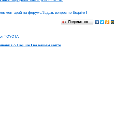
ктный (б/у) двигатель Toyota 3ZR-FAE
комментарий на форуме/Задать вопрос по Esquire I
Поделиться…
лог TOYOTA
инания о Esquire I на нашем сайте