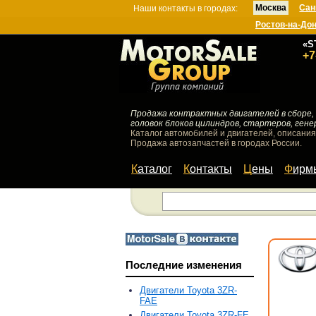
Москва
Сан
Наши контакты в городах:
Ростов-на-До
«S
+7
Продажа контрактных двигателей в сборе, 
головок блоков цилиндров, стартеров, гене
Каталог автомобилей и двигателей, описания
Продажа автозапчастей в городах России.
Каталог
Контакты
Цены
Фир
Последние изменения
Двигатели Toyota 3ZR-
FAE
Двигатели Toyota 3ZR-FE