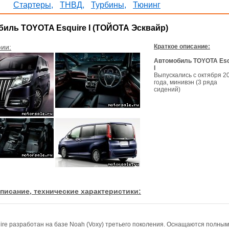
Стартеры,
ТНВД,
Турбины,
Тюнинг
иль TOYOTA Esquire I (ТОЙОТА Эсквайр)
ии:
Краткое описание:
Автомобиль TOYOTA Esq
I
Выпускались с октября 2
года, минивэн (3 ряда
сидений)
писание, технические характеристики:
uire разработан на базе Noah (Voxy) третьего поколения. Оснащаются полным