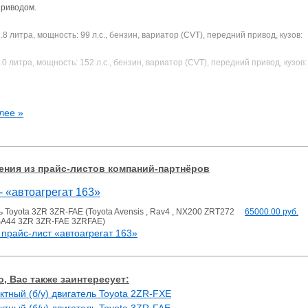
приводом.
.8 литра, мощность: 99 л.с., бензин, вариатор (CVT), передний привод, кузов:
.0 литра, мощность: 152 л.с., бензин, вариатор (CVT), передний привод, кузов:
.0 литра, мощность: 152 л.с., бензин, вариатор (CVT), полный привод (4WD), к
лее »
ния из прайс-листов компаний-партнёров
- «автоагрегат 163»
 Toyota 3ZR 3ZR-FAE (Toyota Avensis , Rav4 , NX200 ZRT272
65000.00 руб.
A44 3ZR 3ZR-FAE 3ZRFAE)
прайс-лист «автоагрегат 163»
, Вас также заинтересует:
ктный (б/у) двигатель Toyota 2ZR-FXE