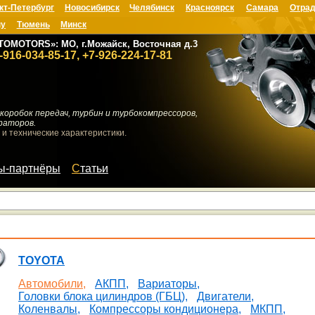
кт-Петербург
Новосибирск
Челябинск
Красноярск
Самара
Отрад
ну
Тюмень
Минск
TOMOTORS»: МО, г.Можайск, Восточная д.3
-916-034-85-17, +7-926-224-17-81
коробок передач, турбин и турбокомпрессоров,
раторов.
 и технические характеристики.
мы-партнёры
Статьи
TOYOTA
Автомобили,
АКПП,
Вариаторы,
Головки блока цилиндров (ГБЦ),
Двигатели,
Коленвалы,
Компрессоры кондиционера,
МКПП,