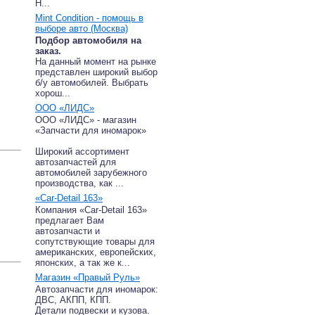
Н...
Mint Condition - помощь в
выборе авто (Москва)
Подбор автомобиля на
заказ.
На данный момент на рынке
представлен широкий выбор
б/у автомобилей. Выбрать
узов:
хорош...
ООО «ЛИДС»
ООО «ЛИДС» - магазин
«Запчасти для иномарок»
Широкий ассортимент
автозапчастей для
автомобилей зарубежного
производства, как ...
«Car-Detail 163»
Компания «Car-Detail 163»
предлагает Вам
автозапчасти и
сопутствующие товары для
американских, европейских,
японских, а так же к...
Магазин «Правый Руль»
Автозапчасти для иномарок:
ДВС, АКПП, КПП.
Детали подвески и кузова.