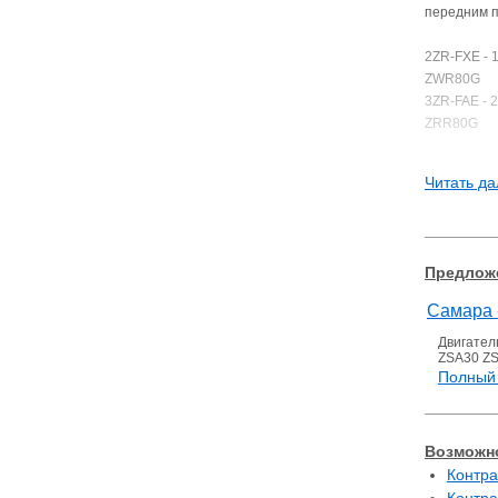
передним 
2ZR-FXE - 1
ZWR80G
3ZR-FAE - 2
ZRR80G
3ZR-FAE - 2
ZRR85G
Читать да
Предложе
Самара 
Двигатель
ZSA30 ZS
Полный 
Возможно
Контра