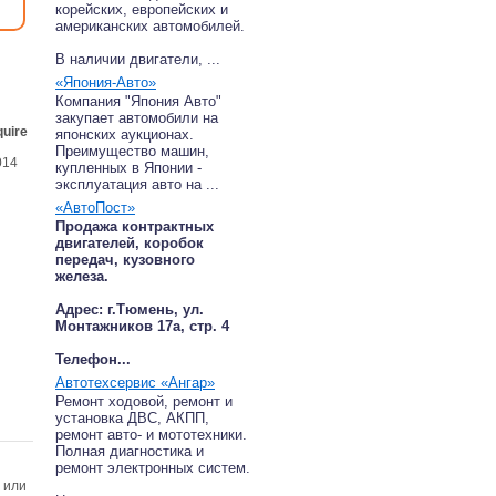
корейских, европейских и
американских автомобилей.
В наличии двигатели, ...
«Япония-Авто»
Компания "Япония Авто"
закупает автомобили на
uire
японских аукционах.
Преимущество машин,
014
купленных в Японии -
эксплуатация авто на ...
«АвтоПост»
Продажа контрактных
двигателей, коробок
передач, кузовного
железа.
Адрес: г.Тюмень, ул.
Монтажников 17а, стр. 4
Телефон...
Автотехсервис «Ангар»
Ремонт ходовой, ремонт и
установка ДВС, АКПП,
ремонт авто- и мототехники.
Полная диагностика и
ремонт электронных систем.
 или