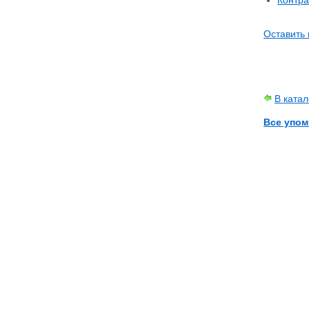
Контра
Оставить 
В ката
Все упом