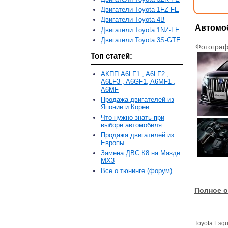
Двигатели Toyota 1FZ-FE
Двигатели Toyota 4B
Автомоб
Двигатели Toyota 1NZ-FE
Двигатели Toyota 3S-GTE
Фотограф
Топ статей:
АКПП A6LF1 , A6LF2 ,
A6LF3 , A6GF1, A6MF1 ,
A6MF
Продажа двигателей из
Японии и Кореи
Что нужно знать при
выборе автомобиля
Продажа двигателей из
Европы
Замена ДВС К8 на Мазде
MX3
Все о тюнинге (форум)
Полное о
Toyota Esq