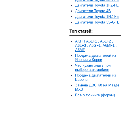
Двигатели Toyota 1FZ-FE
Двигатели Toyota 4B
Двигатели Toyota 1NZ-FE
Двигатели Toyota 3S-GTE
Топ статей:
АКПП A6LF1 , A6LF2 ,
A6LF3 , A6GF1, A6MF1 ,
A6MF
Продажа двигателей из
Японии и Кореи
Что нужно знать при
выборе автомобиля
Продажа двигателей из
Европы
Замена ДВС К8 на Мазде
MX3
Все о тюнинге (форум)