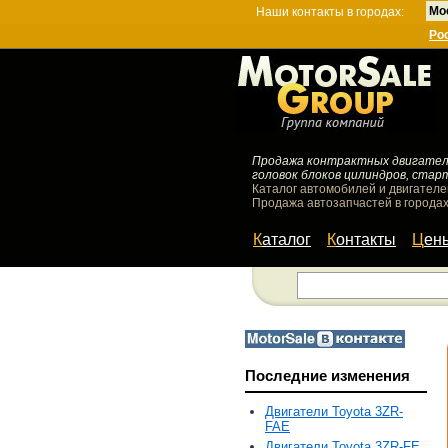
Мо
Наши контакты в городах:
Ро
Продажа контрактных двигателей
головок блоков цилиндров, стар
Каталог автомобилей и двигателе
Продажа автозапчастей в городах
Каталог
Контакты
Цен
Последние изменения
Двигатели Toyota 3ZR-
FAE
Двигатели Toyota 3ZR-FE