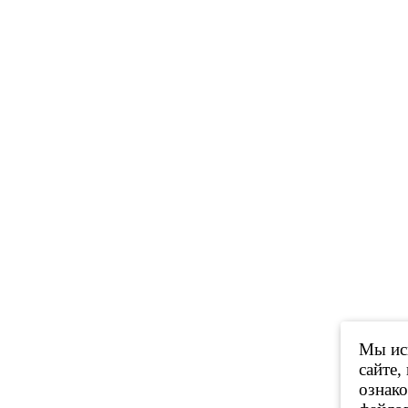
Мы исп
сайте,
ознак