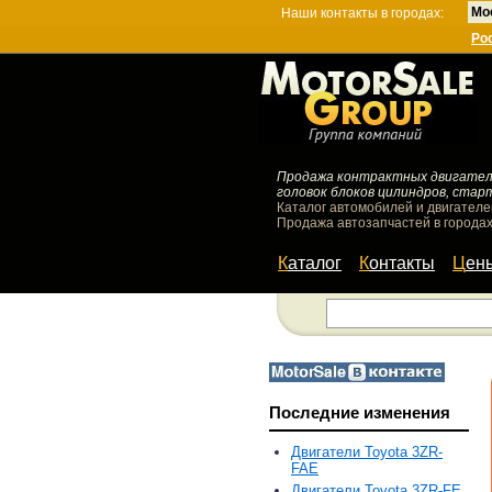
Мо
Наши контакты в городах:
Ро
Продажа контрактных двигателей
головок блоков цилиндров, стар
Каталог автомобилей и двигателе
Продажа автозапчастей в городах
Каталог
Контакты
Цен
Последние изменения
Двигатели Toyota 3ZR-
FAE
Двигатели Toyota 3ZR-FE