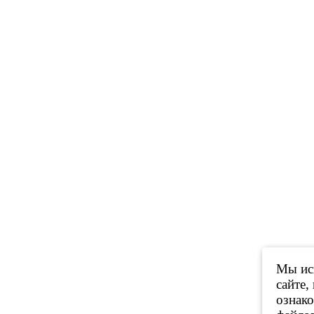
Мы исп
сайте,
ознак