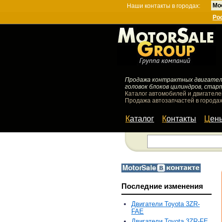
Мо
Наши контакты в городах:
Ро
Продажа контрактных двигателей
головок блоков цилиндров, стар
Каталог автомобилей и двигателе
Продажа автозапчастей в городах
Каталог
Контакты
Цен
Последние изменения
Двигатели Toyota 3ZR-
FAE
Двигатели Toyota 3ZR-FE