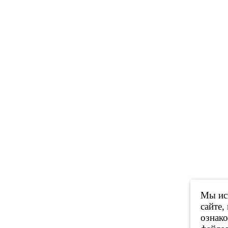
Мы исп
сайте,
ознак