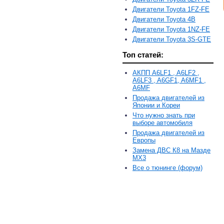
Двигатели Toyota 1FZ-FE
Двигатели Toyota 4B
Двигатели Toyota 1NZ-FE
Двигатели Toyota 3S-GTE
Топ статей:
АКПП A6LF1 , A6LF2 ,
A6LF3 , A6GF1, A6MF1 ,
A6MF
Продажа двигателей из
Японии и Кореи
Что нужно знать при
выборе автомобиля
Продажа двигателей из
Европы
Замена ДВС К8 на Мазде
MX3
Все о тюнинге (форум)