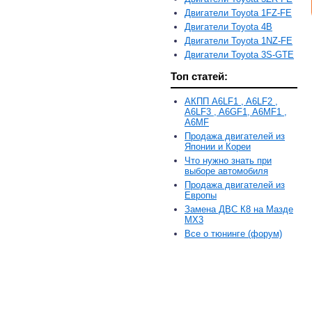
Двигатели Toyota 1FZ-FE
Двигатели Toyota 4B
Двигатели Toyota 1NZ-FE
Двигатели Toyota 3S-GTE
Топ статей:
АКПП A6LF1 , A6LF2 ,
A6LF3 , A6GF1, A6MF1 ,
A6MF
Продажа двигателей из
Японии и Кореи
Что нужно знать при
выборе автомобиля
Продажа двигателей из
Европы
Замена ДВС К8 на Мазде
MX3
Все о тюнинге (форум)