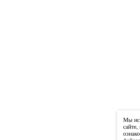
Мы исп
сайте,
ознак