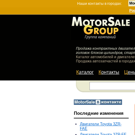
Мо
Наши контакты в городах:
Ро
Продажа контрактных двигателей
головок блоков цилиндров, стар
Каталог автомобилей и двигателе
Продажа автозапчастей в городах
Каталог
Контакты
Цен
Последние изменения
Двигатели Toyota 3ZR-
FAE
Двигатели Toyota 3ZR-FE