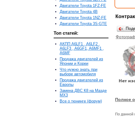
Двигатели Toyota 1FZ-FE
Двигатели Toyota 4B
Контрак
Двигатели Toyota 1NZ-FE
Двигатели Toyota 3S-GTE
Под
Топ статей:
Фотограф
АКПП A6LF1 , A6LF2 ,
A6LF3 , A6GF1, A6MF1 ,
A6MF
Продажа двигателей из
Японии и Кореи
Что нужно знать при
выборе автомобиля
Продажа двигателей из
Европы
Замена ДВС К8 на Мазде
MX3
Полное о
Все о тюнинге (форум)
По данной 