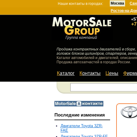
Москва
Сан
Наши контакты в городах:
Ростов-на-До
«S
+7
Продажа контрактных двигателей в сборе, 
головок блоков цилиндров, стартеров, гене
Каталог автомобилей и двигателей, описания
Продажа автозапчастей в городах России.
Каталог
Контакты
Цены
Фир
Последние изменения
Двигатели Toyota 3ZR-
FAE
Двигатели Toyota 3ZR-FE