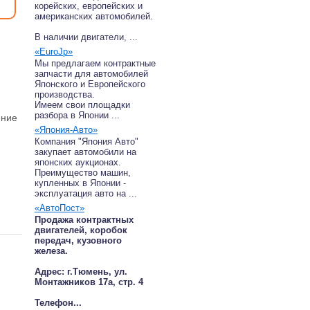
корейских, европейских и
американских автомобилей.
В наличии двигатели, ...
«EuroJp»
Мы предлагаем контрактные
запчасти для автомобилей
Японского и Европейского
производства.
Имеем свои площадки
разбора в Японии ...
ение
«Япония-Авто»
Компания "Япония Авто"
закупает автомобили на
японских аукционах.
Преимущество машин,
купленных в Японии -
эксплуатация авто на ...
«АвтоПост»
Продажа контрактных
двигателей, коробок
передач, кузовного
железа.
Адрес: г.Тюмень, ул.
Монтажников 17а, стр. 4
Телефон...