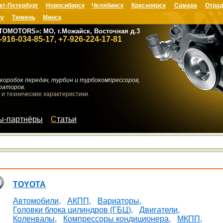
кт-Петербург
Новосибирск
Челябинск
Красноярск
Самара
Отрад
ну
Тюмень
Минск
TOMOTORS»: МО, г.Можайск, Восточная д.3
-916-034-85-17, +7-926-224-17-81
коробок передач, турбин и турбокомпрессоров,
раторов.
 и технические характеристики.
мы-партнёры
Статьи
TOYOTA
Автомобили,
АКПП,
Вариаторы,
Головки блока цилиндров (ГБЦ),
Двигатели,
Коленвалы,
Компрессоры кондиционера,
МКПП,