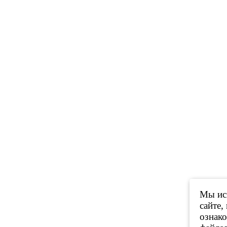
Мы исп
сайте,
ознак