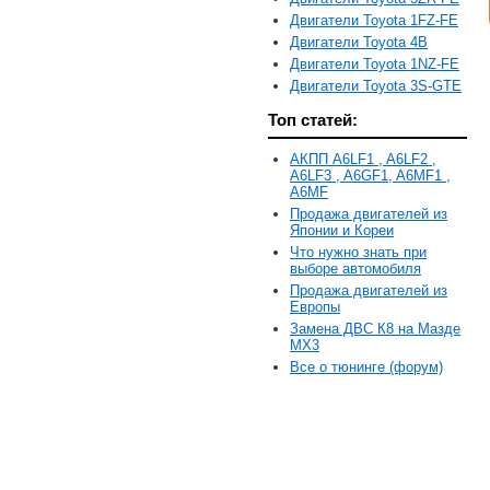
Двигатели Toyota 1FZ-FE
Двигатели Toyota 4B
Двигатели Toyota 1NZ-FE
Двигатели Toyota 3S-GTE
Топ статей:
АКПП A6LF1 , A6LF2 ,
A6LF3 , A6GF1, A6MF1 ,
A6MF
Продажа двигателей из
Японии и Кореи
Что нужно знать при
выборе автомобиля
Продажа двигателей из
Европы
Замена ДВС К8 на Мазде
MX3
Все о тюнинге (форум)