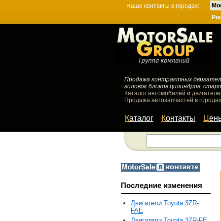
Мо
Наши контакты в городах:
Ро
Продажа контрактных двигателей
головок блоков цилиндров, стар
Каталог автомобилей и двигателе
Продажа автозапчастей в городах
Каталог
Контакты
Цен
Последние изменения
Двигатели Toyota 3ZR-
FAE
Двигатели Toyota 3ZR-FE