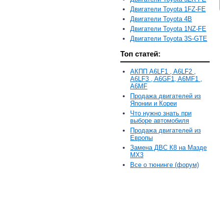
Двигатели Toyota 1FZ-FE
Двигатели Toyota 4B
Двигатели Toyota 1NZ-FE
Двигатели Toyota 3S-GTE
Топ статей:
АКПП A6LF1 , A6LF2 ,
A6LF3 , A6GF1, A6MF1 ,
A6MF
Продажа двигателей из
Японии и Кореи
Что нужно знать при
выборе автомобиля
Продажа двигателей из
Европы
Замена ДВС К8 на Мазде
MX3
Все о тюнинге (форум)