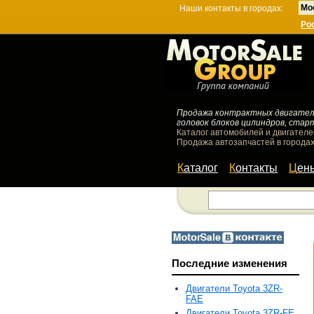
Мо
Наши контакты в городах:
Ро
Продажа контрактных двигателей
головок блоков цилиндров, стар
Каталог автомобилей и двигателе
Продажа автозапчастей в городах
Каталог
Контакты
Цен
Последние изменения
Двигатели Toyota 3ZR-
FAE
Двигатели Toyota 3ZR-FE