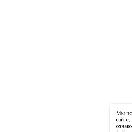
Мы исп
сайте,
ознак