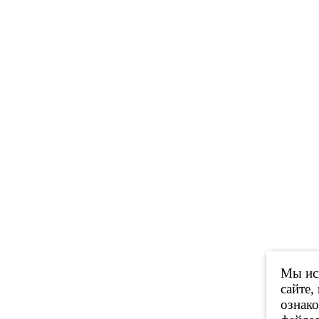
Мы исп
сайте,
ознак