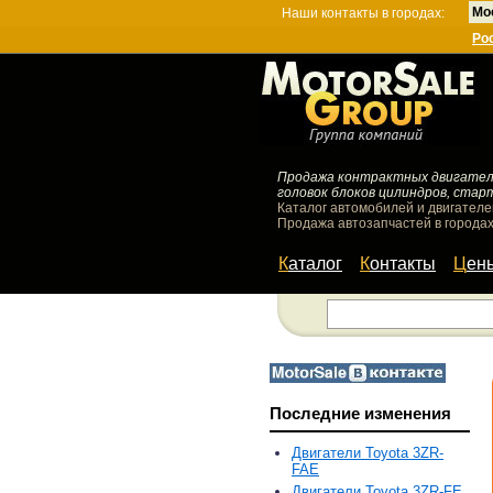
Мо
Наши контакты в городах:
Ро
Продажа контрактных двигателей
головок блоков цилиндров, стар
Каталог автомобилей и двигателе
Продажа автозапчастей в городах
Каталог
Контакты
Цен
Последние изменения
Двигатели Toyota 3ZR-
FAE
Двигатели Toyota 3ZR-FE