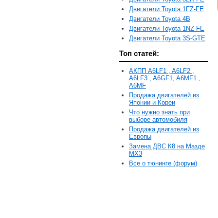
Двигатели Toyota 1FZ-FE
Двигатели Toyota 4B
Двигатели Toyota 1NZ-FE
Двигатели Toyota 3S-GTE
Топ статей:
АКПП A6LF1 , A6LF2 ,
A6LF3 , A6GF1, A6MF1 ,
A6MF
Продажа двигателей из
Японии и Кореи
Что нужно знать при
выборе автомобиля
Продажа двигателей из
Европы
Замена ДВС К8 на Мазде
MX3
Все о тюнинге (форум)