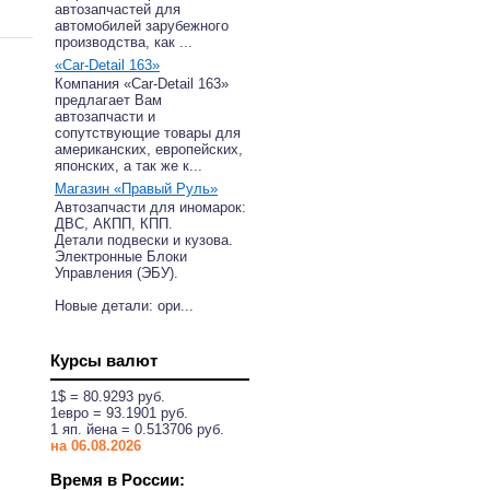
автозапчастей для
автомобилей зарубежного
производства, как ...
«Car-Detail 163»
Компания «Car-Detail 163»
предлагает Вам
автозапчасти и
сопутствующие товары для
американских, европейских,
японских, а так же к...
Магазин «Правый Руль»
Автозапчасти для иномарок:
ДВС, АКПП, КПП.
Детали подвески и кузова.
Электронные Блоки
Управления (ЭБУ).
ров,
Новые детали: ори...
 свою
Курсы валют
1$ = 80.9293 руб.
1eвро = 93.1901 руб.
1 яп. йена = 0.513706 руб.
на 06.08.2026
Время в России: