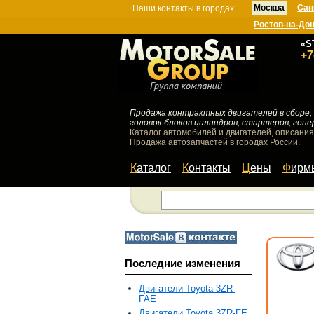
Москва
Сан
Наши контакты в городах:
Ростов-на-До
«S
+7
Продажа контрактных двигателей в сборе, 
головок блоков цилиндров, стартеров, гене
Каталог автомобилей и двигателей, описания
Продажа автозапчастей в городах России.
Каталог
Контакты
Цены
Фир
Последние изменения
Двигатели Toyota 3ZR-
FAE
Двигатели Toyota 3ZR-FE