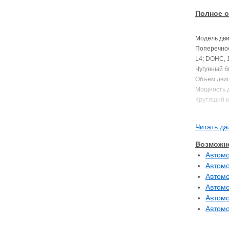
Полное о
Модель двиг
Поперечно
L4; DOHC, 1
Чугунный б
Объем двига
Мощность дв
Крутящий мо
Степень сжа
Диаметр/Ход
Читать да
Примечани
Возможно
на полнопр
Автомо
очередь на
Автомо
Автомо
Устанавливал
Автомо
CAMRY-VIST
Автомо
CAMRY-VIST
Автомо
CARINA куз
CARINA ED 