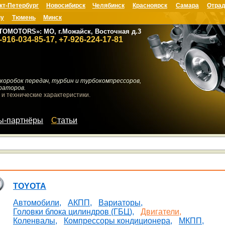
кт-Петербург
Новосибирск
Челябинск
Красноярск
Самара
Отрад
ну
Тюмень
Минск
TOMOTORS»: МО, г.Можайск, Восточная д.3
-916-034-85-17, +7-926-224-17-81
коробок передач, турбин и турбокомпрессоров,
раторов.
 и технические характеристики.
мы-партнёры
Статьи
TOYOTA
Автомобили,
АКПП,
Вариаторы,
Головки блока цилиндров (ГБЦ),
Двигатели,
Коленвалы,
Компрессоры кондиционера,
МКПП,