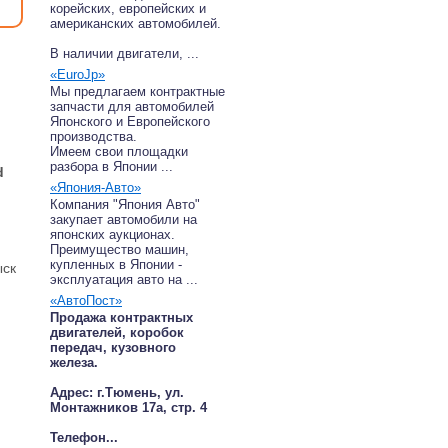
корейских, европейских и
американских автомобилей.
В наличии двигатели, ...
«EuroJp»
Мы предлагаем контрактные
запчасти для автомобилей
Японского и Европейского
производства.
Имеем свои площадки
разбора в Японии ...
d
«Япония-Авто»
Компания "Япония Авто"
закупает автомобили на
японских аукционах.
Преимущество машин,
купленных в Японии -
ыск
эксплуатация авто на ...
«АвтоПост»
Продажа контрактных
двигателей, коробок
передач, кузовного
железа.
Адрес: г.Тюмень, ул.
Монтажников 17а, стр. 4
Телефон...