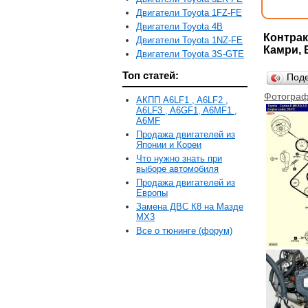
Двигатели Toyota 1FZ-FE
Двигатели Toyota 4B
Контрак
Двигатели Toyota 1NZ-FE
Камри, 
Двигатели Toyota 3S-GTE
Топ статей:
Под
Фотограф
АКПП A6LF1 , A6LF2 ,
A6LF3 , A6GF1, A6MF1 ,
A6MF
Продажа двигателей из
Японии и Кореи
Что нужно знать при
выборе автомобиля
Продажа двигателей из
Европы
Замена ДВС К8 на Мазде
MX3
Все о тюнинге (форум)