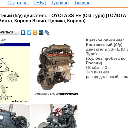
Стартеры,
ТНВД,
Турбины,
Тюнинг
тный (б/у) двигатель TOYOTA 3S-FE (Old Type) (ТОЙОТА
Виста, Корона Эксив, Целика, Корона)
елиться…
ии:
Краткое описание:
Контрактный (б/у)
двигатель 3S-FE (Ol
Type)
(б.у. без пробега по
России)
Объём: 2.0 л.;
Тип питания:
распределённый впр