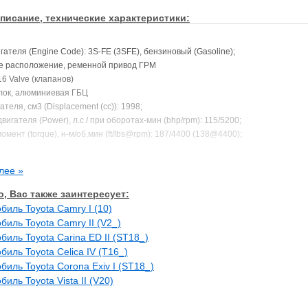
писание, технические характеристики:
ателя (Engine Code): 3S-FE (3SFE), бензиновый (Gasoline);
е расположение, ременной привод ГРМ
6 Valve (клапанов)
лок, алюминиевая ГБЦ
теля, см3 (Displacement (cc)): 1998;
игателя (Power), л.с / при оборотах-мин (bhp/rpm): 115/5200;
мент (torque), н-м/об.мин (ft/lbs@rpm): 187/4400 (138@4400);
тия (Compression Ratio): 9.30;
 поршня (Bore/Stroke), мм: 86.0/86.0
лее »
е:
у полноприводной машины и переднеприводной отличаются блоки цилинд
, Вас также заинтересует:
иводной автомобиль можно поставить только с полноприводного двигатель, в
биль Toyota Camry I (10)
 переднеприводной подойдут как с полного так и с переднего привода.
биль Toyota Camry II (V2_)
биль Toyota Carina ED II (ST18_)
ся на (In the following car(s)):
биль Toyota Celica IV (T16_)
A кузов: E-SV21 (Камри, Виста)
биль Toyota Corona Exiv I (ST18_)
A кузов: E-SV25 <4WD>
биль Toyota Vista II (V20)
ов: E-ST162 (Карина)
кузов: E-ST162