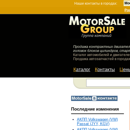
Мо
Наши контакты в городах:
Ро
Продажа контрактных двигателей
головок блоков цилиндров, стар
Каталог автомобилей и двигателе
Продажа автозапчастей в городах
Каталог
Контакты
Цен
Последние изменения
АКПП Volkswagen (VW)
Passat (JYY, KGV)
АКПП Volkswagen (VW)