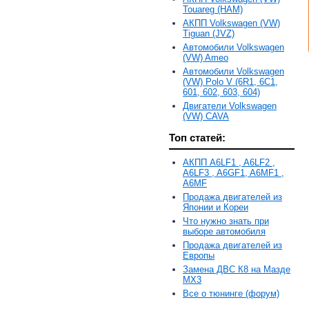
Touareg (HAM)
АКПП Volkswagen (VW)
Tiguan (JVZ)
Автомобили Volkswagen
(VW) Ameo
Автомобили Volkswagen
(VW) Polo V (6R1, 6С1,
601, 602, 603, 604)
Двигатели Volkswagen
(VW) CAVA
Топ статей:
АКПП A6LF1 , A6LF2 ,
A6LF3 , A6GF1, A6MF1 ,
A6MF
Продажа двигателей из
Японии и Кореи
Что нужно знать при
выборе автомобиля
Продажа двигателей из
Европы
Замена ДВС К8 на Мазде
MX3
Все о тюнинге (форум)