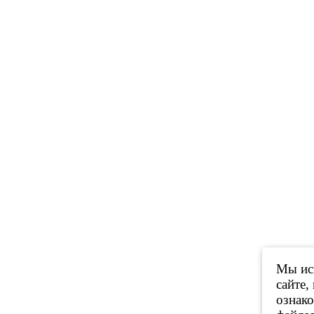
Мы исп
сайте,
ознак