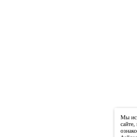
Мы исп
сайте,
ознак