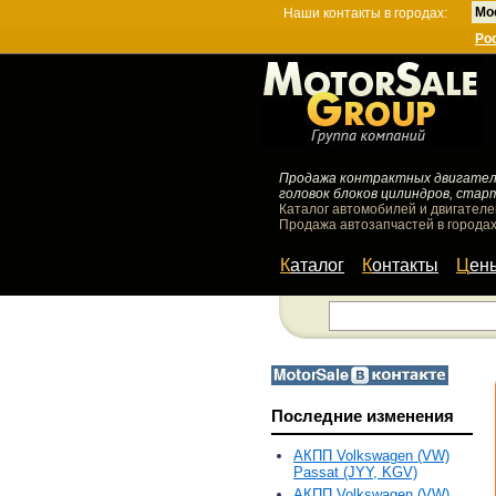
Мо
Наши контакты в городах:
Ро
Продажа контрактных двигателей
головок блоков цилиндров, стар
Каталог автомобилей и двигателе
Продажа автозапчастей в городах
Каталог
Контакты
Цен
Последние изменения
АКПП Volkswagen (VW)
Passat (JYY, KGV)
АКПП Volkswagen (VW)