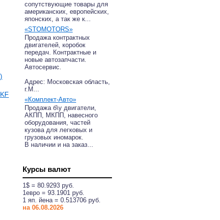
сопутствующие товары для
американских, европейских,
японских, а так же к...
«STOMOTORS»
Продажа контрактных
двигателей, коробок
передач. Контрактные и
новые автозапчасти.
Автосервис.
)
Адрес: Московская область,
г.М...
BKF
«Комплект-Авто»
Продажа б\у двигатели,
АКПП, МКПП, навесного
оборудования, частей
кузова для легковых и
грузовых иномарок.
В наличии и на заказ...
Курсы валют
1$ = 80.9293 руб.
1eвро = 93.1901 руб.
1 яп. йена = 0.513706 руб.
на 06.08.2026