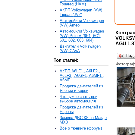
Touareg (HAM)
АКПП Volkswagen (VW)
Tiguan (JVZ)
Автомобили Volkswagen
(VW) Ameo
Автомобили Volkswagen
Контрак
(VW) Polo V (6R1, 6С1,
VOLKSWA
601, 602, 603, 604)
AGU 1.8
Двигатели Volkswagen
(VW) CAVA
Под
Топ статей:
Фотограф
АКПП A6LF1 , A6LF2 ,
A6LF3 , A6GF1, A6MF1 ,
A6MF
Продажа двигателей из
Японии и Кореи
Что нужно знать при
выборе автомобиля
Продажа двигателей из
Европы
Замена ДВС К8 на Мазде
MX3
Все о тюнинге (форум)