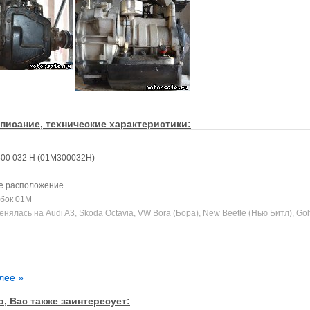
писание, технические характеристики:
00 032 H (01M300032H)
е расположение
бок 01M
нялась на Audi A3, Skoda Octavia, VW Bora (Бора), New Beetle (Нью Битл), Gol
лее »
, Вас также заинтересует: