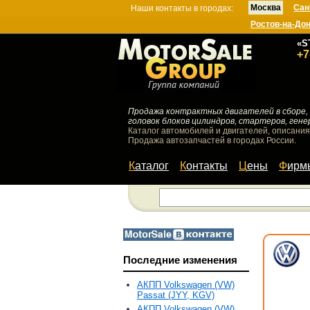
Москва
Сан
Наши контакты в городах:
Ростов-на-До
«S
+7
Продажа контрактных двигателей в сборе, 
головок блоков цилиндров, стартеров, гене
Каталог автомобилей и двигателей, описания
Продажа автозапчастей в городах России.
Каталог
Контакты
Цены
Фир
Последние изменения
АКПП Volkswagen (VW)
Passat (JYY, KGV)
АКПП Volkswagen (VW)