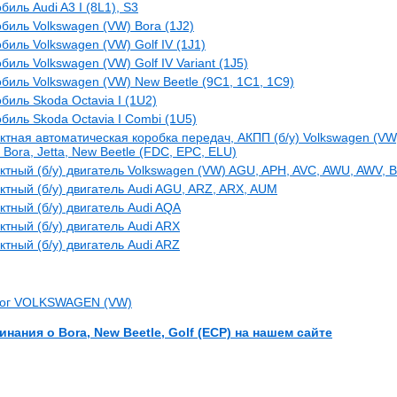
биль Audi A3 I (8L1), S3
биль Volkswagen (VW) Bora (1J2)
биль Volkswagen (VW) Golf IV (1J1)
биль Volkswagen (VW) Golf IV Variant (1J5)
биль Volkswagen (VW) New Beetle (9C1, 1C1, 1C9)
биль Skoda Octavia I (1U2)
биль Skoda Octavia I Combi (1U5)
ктная автоматическая коробка передач, АКПП (б/у) Volkswagen (VW
, Bora, Jetta, New Beetle (FDC, EPC, ELU)
ктный (б/у) двигатель Volkswagen (VW) AGU, APH, AVC, AWU, AWV, 
ктный (б/у) двигатель Audi AGU, ARZ, ARX, AUM
ктный (б/у) двигатель Audi AQA
ктный (б/у) двигатель Audi ARX
ктный (б/у) двигатель Audi ARZ
лог VOLKSWAGEN (VW)
инания о Bora, New Beetle, Golf (ECP) на нашем сайте