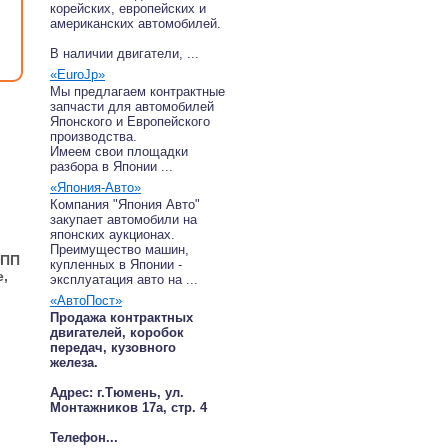
корейских, европейских и
американских автомобилей.
В наличии двигатели, ...
«EuroJp»
Мы предлагаем контрактные
запчасти для автомобилей
Японского и Европейского
производства.
Имеем свои площадки
разбора в Японии ...
«Япония-Авто»
Компания "Япония Авто"
закупает автомобили на
японских аукционах.
Преимущество машин,
КПП
купленных в Японии -
e,
эксплуатация авто на ...
«АвтоПост»
Продажа контрактных
двигателей, коробок
передач, кузовного
железа.
Адрес: г.Тюмень, ул.
Монтажников 17а, стр. 4
Телефон...