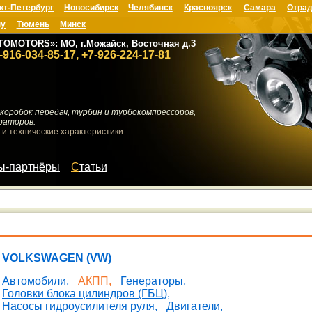
кт-Петербург
Новосибирск
Челябинск
Красноярск
Самара
Отрад
ну
Тюмень
Минск
TOMOTORS»: МО, г.Можайск, Восточная д.3
-916-034-85-17, +7-926-224-17-81
коробок передач, турбин и турбокомпрессоров,
раторов.
 и технические характеристики.
мы-партнёры
Статьи
VOLKSWAGEN (VW)
Автомобили,
АКПП,
Генераторы,
Головки блока цилиндров (ГБЦ),
Насосы гидроусилителя руля,
Двигатели,