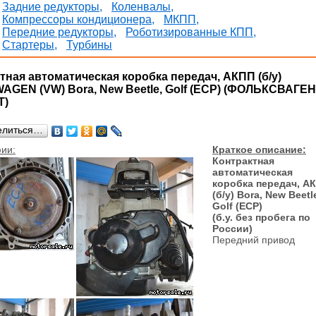
Задние редукторы,
Коленвалы,
Компрессоры кондиционера,
МКПП,
Передние редукторы,
Роботизированные КПП,
Стартеры,
Турбины
тная автоматическая коробка передач, АКПП (б/у)
GEN (VW) Bora, New Beetle, Golf (ECP) (ФОЛЬКСВАГЕН
T)
елиться…
ии:
Краткое описание:
Контрактная
автоматическая
коробка передач, А
(б/у) Bora, New Beetl
Golf (ECP)
(б.у. без пробега по
России)
Передний привод