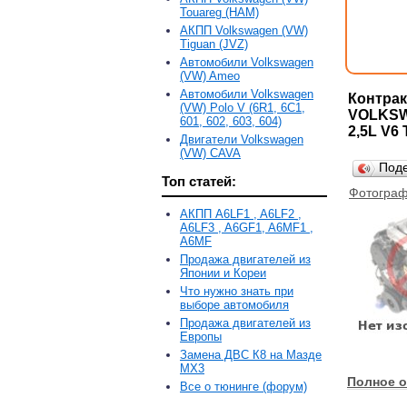
Touareg (HAM)
АКПП Volkswagen (VW)
Tiguan (JVZ)
Автомобили Volkswagen
(VW) Ameo
Автомобили Volkswagen
Контрак
(VW) Polo V (6R1, 6С1,
VOLKSWA
601, 602, 603, 604)
2,5L V6 
Двигатели Volkswagen
(VW) CAVA
Под
Топ статей:
Фотограф
АКПП A6LF1 , A6LF2 ,
A6LF3 , A6GF1, A6MF1 ,
A6MF
Продажа двигателей из
Японии и Кореи
Что нужно знать при
выборе автомобиля
Продажа двигателей из
Европы
Замена ДВС К8 на Мазде
MX3
Полное о
Все о тюнинге (форум)