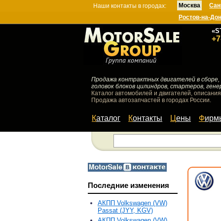
Москва
Сан
Наши контакты в городах:
Ростов-на-До
«S
+7
Продажа контрактных двигателей в сборе, 
головок блоков цилиндров, стартеров, гене
Каталог автомобилей и двигателей, описания
Продажа автозапчастей в городах России.
Каталог
Контакты
Цены
Фир
Последние изменения
АКПП Volkswagen (VW)
Passat (JYY, KGV)
АКПП Volkswagen (VW)