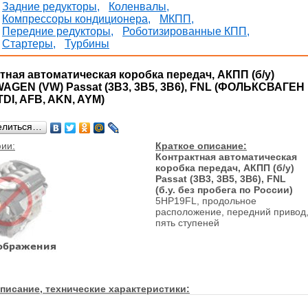
Задние редукторы,
Коленвалы,
Компрессоры кондиционера,
МКПП,
Передние редукторы,
Роботизированные КПП,
Стартеры,
Турбины
тная автоматическая коробка передач, АКПП (б/у)
GEN (VW) Passat (3B3, 3B5, 3B6), FNL (ФОЛЬКСВАГЕН
TDI, AFB, AKN, AYM)
елиться…
ии:
Краткое описание:
Контрактная автоматическая
коробка передач, АКПП (б/у)
Passat (3B3, 3B5, 3B6), FNL
(б.у. без пробега по России)
5HP19FL, продольное
расположение, передний привод
пять ступеней
писание, технические характеристики: