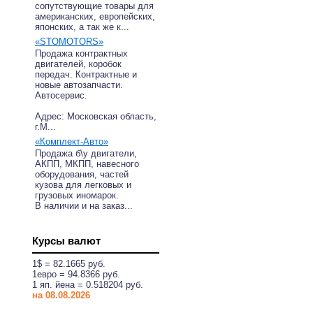
сопутствующие товары для
американских, европейских,
японских, а так же к...
«STOMOTORS»
Продажа контрактных
двигателей, коробок
передач. Контрактные и
новые автозапчасти.
Автосервис.
Адрес: Московская область,
г.М...
«Комплект-Авто»
Продажа б\у двигатели,
АКПП, МКПП, навесного
оборудования, частей
кузова для легковых и
грузовых иномарок.
В наличии и на заказ...
Курсы валют
1$ = 82.1665 руб.
1eвро = 94.8366 руб.
1 яп. йена = 0.518204 руб.
на 08.08.2026