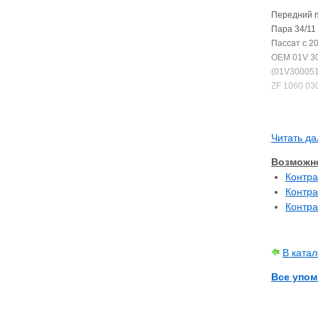
Передний п
Пара 34/11
Пассат с 20
OEM 01V 30
(01V30005
ZF 1060 03
Также прим
Читать да
Возможно
Контра
Контра
Контра
В ката
Все упом