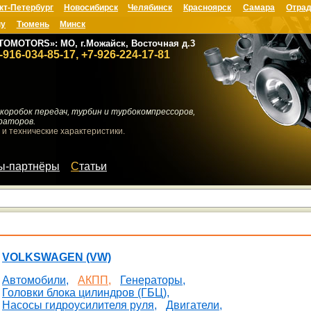
кт-Петербург
Новосибирск
Челябинск
Красноярск
Самара
Отрад
ну
Тюмень
Минск
TOMOTORS»: МО, г.Можайск, Восточная д.3
-916-034-85-17, +7-926-224-17-81
коробок передач, турбин и турбокомпрессоров,
раторов.
 и технические характеристики.
мы-партнёры
Статьи
VOLKSWAGEN (VW)
Автомобили,
АКПП,
Генераторы,
Головки блока цилиндров (ГБЦ),
Насосы гидроусилителя руля,
Двигатели,