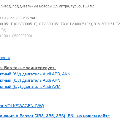
ривод, под дизельные моторы 2,5 литра, турбо, 150 л.с.
00/08 по 2003/06 год
0 051 F (01V300051F), 01V 300 051 FX (01V300051FX), 01V 300 051 FV
1FV)
0 100 (1060030100)
енялись на Skoda Superb (Шкода Суперб) с 2002 по 2008 год
лее »
, Вас также заинтересует:
ктный (б/у) двигатель Audi AFB, AKN
ктный (б/у) двигатель Audi AKN
ктный (б/у) двигатель Audi AYM
лог VOLKSWAGEN (VW)
инания о Passat (3B3, 3B5, 3B6), FNL на нашем сайте