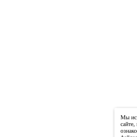
Мы исп
сайте,
ознак