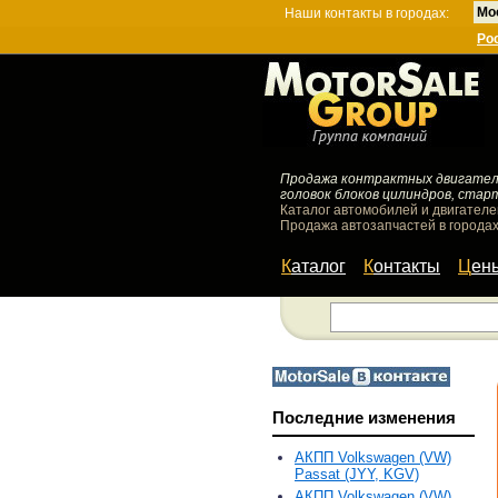
Мо
Наши контакты в городах:
Ро
Продажа контрактных двигателей
головок блоков цилиндров, стар
Каталог автомобилей и двигателе
Продажа автозапчастей в городах
Каталог
Контакты
Цен
Последние изменения
АКПП Volkswagen (VW)
Passat (JYY, KGV)
АКПП Volkswagen (VW)