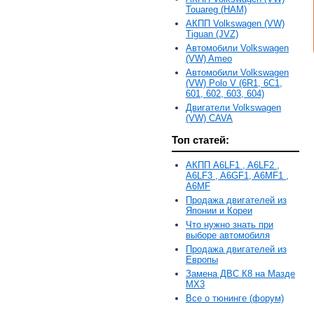
Touareg (HAM)
АКПП Volkswagen (VW)
Tiguan (JVZ)
Автомобили Volkswagen
(VW) Ameo
Автомобили Volkswagen
(VW) Polo V (6R1, 6С1,
601, 602, 603, 604)
Двигатели Volkswagen
(VW) CAVA
Топ статей:
АКПП A6LF1 , A6LF2 ,
A6LF3 , A6GF1, A6MF1 ,
A6MF
Продажа двигателей из
Японии и Кореи
Что нужно знать при
выборе автомобиля
Продажа двигателей из
Европы
Замена ДВС К8 на Мазде
MX3
Все о тюнинге (форум)