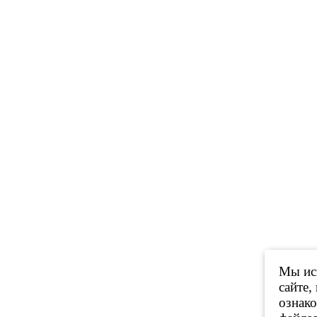
Мы исп
сайте,
ознак