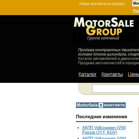
Мо
Наши контакты в городах:
Ро
Продажа контрактных двигателей
головок блоков цилиндров, стар
Каталог автомобилей и двигателе
Продажа автозапчастей в городах
Каталог
Контакты
Цен
Последние изменения
АКПП Volkswagen (VW)
Passat (JYY, KGV)
АКПП Volkswagen (VW)