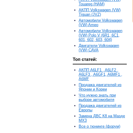
Touareg (HAM)
АКПП Volkswagen (VW)
Tiguan (JVZ)
Автомобили Volkswagen
(VW) Ameo
Автомобили Volkswagen
(VW) Polo V (6R1, 6С1,
601, 602, 603, 604)
Двигатели Volkswagen
(VW) CAVA
Топ статей:
АКПП A6LF1 , A6LF2 ,
A6LF3 , A6GF1, A6MF1 ,
A6MF
Продажа двигателей из
Японии и Кореи
Что нужно знать при
выборе автомобиля
Продажа двигателей из
Европы
Замена ДВС К8 на Мазде
MX3
Все о тюнинге (форум)