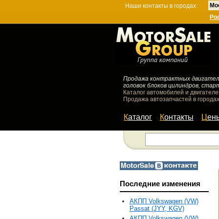
Мо
Наши контакты в городах:
Ро
Продажа контрактных двигателей
головок блоков цилиндров, стар
Каталог автомобилей и двигателе
Продажа автозапчастей в городах
Каталог
Контакты
Цен
Последние изменения
АКПП Volkswagen (VW)
Passat (JYY, KGV)
АКПП Volkswagen (VW)