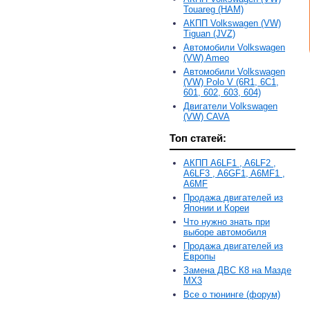
Touareg (HAM)
АКПП Volkswagen (VW)
Tiguan (JVZ)
Автомобили Volkswagen
(VW) Ameo
Автомобили Volkswagen
(VW) Polo V (6R1, 6С1,
601, 602, 603, 604)
Двигатели Volkswagen
(VW) CAVA
Топ статей:
АКПП A6LF1 , A6LF2 ,
A6LF3 , A6GF1, A6MF1 ,
A6MF
Продажа двигателей из
Японии и Кореи
Что нужно знать при
выборе автомобиля
Продажа двигателей из
Европы
Замена ДВС К8 на Мазде
MX3
Все о тюнинге (форум)