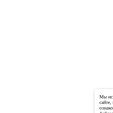
Мы исп
сайте,
ознак