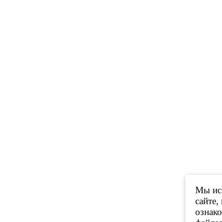
Мы исп
сайте,
ознак