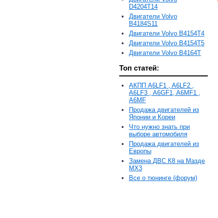
D4204T14
Двигатели Volvo
B4184S11
Двигатели Volvo B4154T4
Двигатели Volvo B4154T5
Двигатели Volvo B4164T
Топ статей:
АКПП A6LF1 , A6LF2 ,
A6LF3 , A6GF1, A6MF1 ,
A6MF
Продажа двигателей из
Японии и Кореи
Что нужно знать при
выборе автомобиля
Продажа двигателей из
Европы
Замена ДВС К8 на Мазде
MX3
Все о тюнинге (форум)