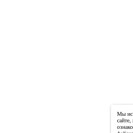
Мы исп
сайте,
ознак