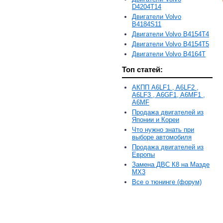
D4204T14
Двигатели Volvo
B4184S11
Двигатели Volvo B4154T4
Двигатели Volvo B4154T5
Двигатели Volvo B4164T
Топ статей:
АКПП A6LF1 , A6LF2 ,
A6LF3 , A6GF1, A6MF1 ,
A6MF
Продажа двигателей из
Японии и Кореи
Что нужно знать при
выборе автомобиля
Продажа двигателей из
Европы
Замена ДВС К8 на Мазде
MX3
Все о тюнинге (форум)