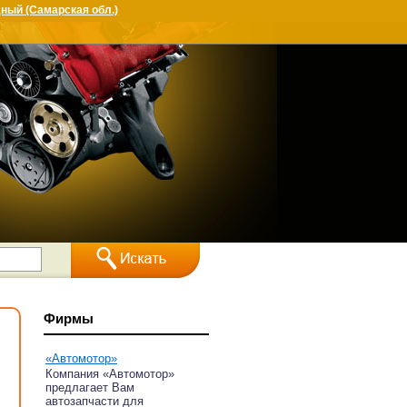
ный (Самарская обл.)
Фирмы
«Автомотор»
Компания «Автомотор»
предлагает Вам
автозапчасти для