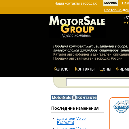
Москва
Сан
Наши контакты в городах:
Ростов-на-До
«S
+7
Продажа контрактных двигателей в сборе, 
головок блоков цилиндров, стартеров, гене
Каталог автомобилей и двигателей, описания
Продажа автозапчастей в городах России.
Каталог
Контакты
Цены
Фир
Последние изменения
Двигатели Volvo
B4204T14
Двигатели Volvo