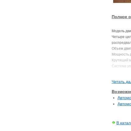
Полное о
Модель дви
Четыре цил
распредвала
Объем двига
Мощность дв
Крутящий м
Система уп
Турбина TD
Степень сжа
Читать да
Диаметр / х
Возможно
Устанавливал
Автомо
Volvo S40 (
Автомо
Volvo V40 (
В ката