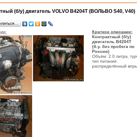
тный (б/у) двигатель VOLVO B4204T (ВОЛЬВО S40, V40)
елиться…
ии:
Краткое описание:
Контрактный (б/у)
двигатель B4204T
(б.у. без пробега по
России)
Объём: 2.0 литра, тур
тип питания:
распределённый впр