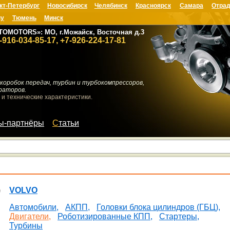
кт-Петербург
Новосибирск
Челябинск
Красноярск
Самара
Отрад
ну
Тюмень
Минск
TOMOTORS»: МО, г.Можайск, Восточная д.3
-916-034-85-17, +7-926-224-17-81
коробок передач, турбин и турбокомпрессоров,
раторов.
 и технические характеристики.
мы-партнёры
Статьи
VOLVO
Автомобили,
АКПП,
Головки блока цилиндров (ГБЦ),
Двигатели,
Роботизированные КПП,
Стартеры,
Турбины