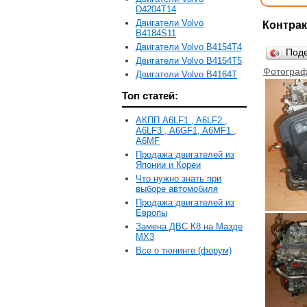
D4204T14
Двигатели Volvo
Контрак
B4184S11
Двигатели Volvo B4154T4
Под
Двигатели Volvo B4154T5
Фотограф
Двигатели Volvo B4164T
Топ статей:
АКПП A6LF1 , A6LF2 ,
A6LF3 , A6GF1, A6MF1 ,
A6MF
Продажа двигателей из
Японии и Кореи
Что нужно знать при
выборе автомобиля
Продажа двигателей из
Европы
Замена ДВС К8 на Мазде
MX3
Все о тюнинге (форум)