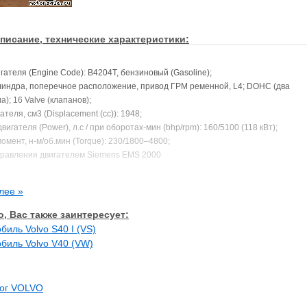
писание, технические характеристики:
гателя (Engine Code): B4204T, бензиновый (Gasoline);
индра, поперечное расположение, привод ГРМ ременной, L4; DOHC (два
); 16 Valve (клапанов);
теля, см3 (Displacement (cc)): 1948;
игателя (Power), л.с / при оборотах-мин (bhp/rpm): 160/5100 (118 кВт);
омент, н-м/об.мин (Torque): 230/1800–4800;
равления двигателем Siemens EMS 2000
04L-12T
тия (Compression Ratio): 9.0:1;
лее »
од поршня (Bore/Stroke), мм: 83.0/90.0;
, Вас также заинтересует:
ся на (In the following car(s)):
биль Volvo S40 I (VS)
Year(s) Produced) с 1998 по 1999 год
биль Volvo V40 (VW)
Year(s) Produced) с 1998 по 1999 год
лог VOLVO