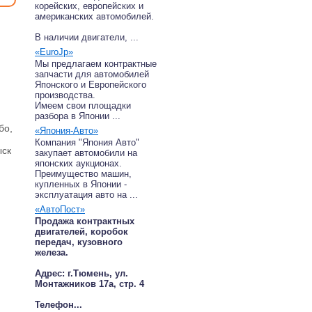
корейских, европейских и
американских автомобилей.
В наличии двигатели, ...
«EuroJp»
Мы предлагаем контрактные
запчасти для автомобилей
Японского и Европейского
производства.
Имеем свои площадки
разбора в Японии ...
бо,
«Япония-Авто»
Компания "Япония Авто"
ыск
закупает автомобили на
японских аукционах.
Преимущество машин,
купленных в Японии -
эксплуатация авто на ...
«АвтоПост»
Продажа контрактных
двигателей, коробок
передач, кузовного
железа.
Адрес: г.Тюмень, ул.
Монтажников 17а, стр. 4
Телефон...