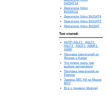
D4204T14
Двигатели Volvo
B4184S11
Двигатели Volvo B4154T4
Двигатели Volvo B4154T5
Двигатели Volvo B4164T
Топ статей:
АКПП A6LF1 , A6LF2 ,
A6LF3 , A6GF1, A6MF1 ,
A6MF
Продажа двигателей из
Японии и Кореи
Что нужно знать при
выборе автомобиля
Продажа двигателей из
Европы
Замена ДВС К8 на Мазде
MX3
Все о тюнинге (форум)