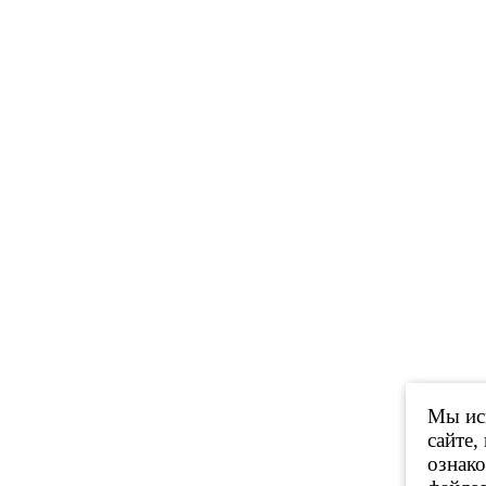
Мы исп
сайте,
ознак