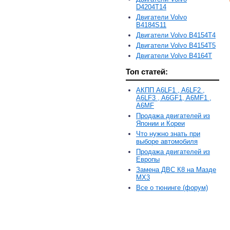
D4204T14
Двигатели Volvo
B4184S11
Двигатели Volvo B4154T4
Двигатели Volvo B4154T5
Двигатели Volvo B4164T
Топ статей:
АКПП A6LF1 , A6LF2 ,
A6LF3 , A6GF1, A6MF1 ,
A6MF
Продажа двигателей из
Японии и Кореи
Что нужно знать при
выборе автомобиля
Продажа двигателей из
Европы
Замена ДВС К8 на Мазде
MX3
Все о тюнинге (форум)