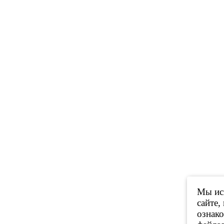
Мы исп
сайте,
ознак