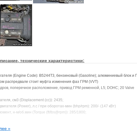
писание, технические характеристики:
гателя (Engine Code): B5244T3, бензиновый (Gasoline); алюминиевый блок и 
ом распредвале стоит муфта изменения фаз ГРМ (VVT)
дров, поперечное расположение, привод ГРМ ременной, L5; DOHC; 20 Valve
теля, см3 (Displacement (cc)): 2435;
игателя (Power), л.с / при оборотах-мин (bhp/rpm): 200/- (147 кВт)
мент, н-м/об.мин (Torque (ft/lbs@rpm)): 285/1800;
тия (Compression Ratio): -;
од поршня (Bore/Stroke), мм: 83.0/90.0
лее »
ся на (In the following car(s)):