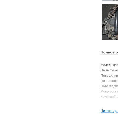
Полное о
Модель дви
На выпускн
Пять цилин
(клапанов);
Объем двига
Мощность дв
Крутящий мо
Степень сжа
Диаметр / х
Читать да
Устанавливал