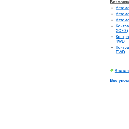
Возможно
С 2001 по 2
Автомо
С 2000 по 2
Автомо
С 2001 по 
Автомо
Контра
XC70 (
Контра
4WD
Контра
FWD
В ката
Все упом