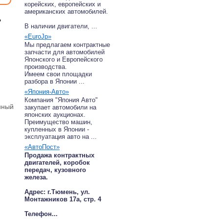
корейских, европейских и
американских автомобилей.
,
В наличии двигатели, ...
«EuroJp»
Мы предлагаем контрактные
запчасти для автомобилей
Японского и Европейского
производства.
Имеем свои площадки
разбора в Японии ...
«Япония-Авто»
Компания "Япония Авто"
нный
закупает автомобили на
японских аукционах.
Преимущество машин,
купленных в Японии -
эксплуатация авто на ...
«АвтоПост»
Продажа контрактных
двигателей, коробок
передач, кузовного
железа.
Адрес: г.Тюмень, ул.
Монтажников 17а, стр. 4
Телефон...