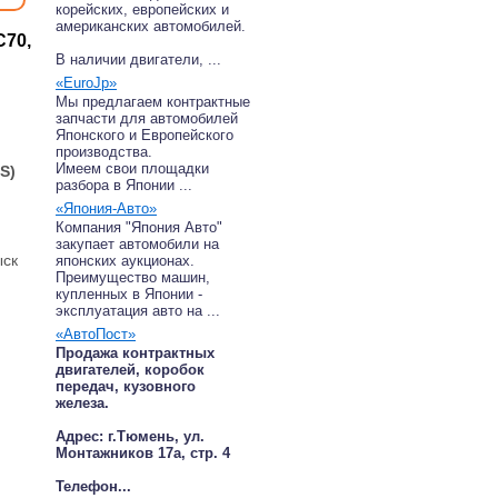
корейских, европейских и
американских автомобилей.
C70,
В наличии двигатели, ...
«EuroJp»
Мы предлагаем контрактные
запчасти для автомобилей
Японского и Европейского
производства.
Имеем свои площадки
S)
разбора в Японии ...
«Япония-Авто»
Компания "Япония Авто"
закупает автомобили на
ыск
японских аукционах.
Преимущество машин,
купленных в Японии -
эксплуатация авто на ...
«АвтоПост»
Продажа контрактных
двигателей, коробок
передач, кузовного
железа.
Адрес: г.Тюмень, ул.
Монтажников 17а, стр. 4
Телефон...