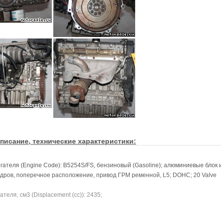
писание, технические характеристики:
гателя (Engine Code): B5254S/FS, бензиновый (Gasoline); алюминиевые блок 
дров, поперечное расположение, привод ГРМ ременной, L5; DOHC; 20 Valve
теля, см3 (Displacement (cc)): 2435;