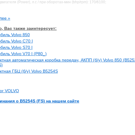
игателя (Power), л.с / при оборотах-мин (bhp/rpm): 170/6100;
мент, н-м/об.мин (Torque): 220/4700;
равления двигателем Bosch LH 3.2 Jetronic
лее »
, Вас также заинтересует:
игателя (Power), л.с / при оборотах-мин (bhp/rpm): 170/6100;
биль Volvo 850
равления двигателем Motronic 4.4
биль Volvo C70 I
биль Volvo S70 I
тия (Compression Ratio): -;
биль Volvo V70 I (P80_)
од поршня (Bore/Stroke), мм: 83.0/90.0;
ктная автоматическая коробка передач, АКПП (б/у) Volvo 850 (B525
боты 1-2-4-5-3
S)
ктная ГБЦ (б/у) Volvo B5254S
ся на (In the following car(s)):
лог VOLVO
Year(s) Produced) с 1995 по 1997 год
Year(s) Produced) с 1997 по 1999 год
инания о B5254S (FS) на нашем сайте
Year(s) Produced) в 1999 году
Year(s) Produced) в 1999 году
ся на (In the following car(s)):
Year(s) Produced) с 1996 по 1997 год