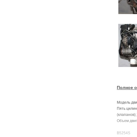
Полное о
Модель дви
Пять цилин
(клапанов);
Объем двига
B5254S