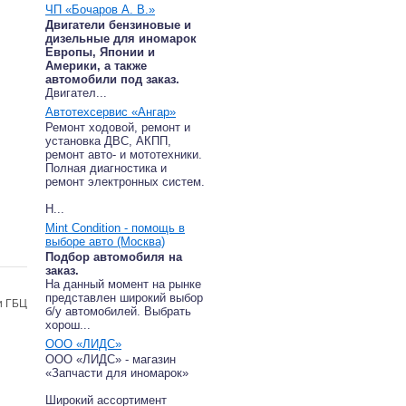
ЧП «Бочаров А. В.»
Двигатели бензиновые и
дизельные для иномарок
Европы, Японии и
Америки, а также
автомобили под заказ.
Двигател...
Автотехсервис «Ангар»
Ремонт ходовой, ремонт и
установка ДВС, АКПП,
ремонт авто- и мототехники.
Полная диагностика и
ремонт электронных систем.
Н...
Mint Condition - помощь в
выборе авто (Москва)
Подбор автомобиля на
заказ.
На данный момент на рынке
представлен широкий выбор
и ГБЦ
б/у автомобилей. Выбрать
хорош...
ООО «ЛИДС»
ООО «ЛИДС» - магазин
«Запчасти для иномарок»
Широкий ассортимент