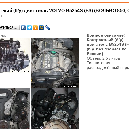
тный (б/у) двигатель VOLVO B5254S (FS) (ВОЛЬВО 850, 
)
елиться…
ии:
Краткое описание:
Контрактный (б/у)
двигатель B5254S (F
(б.у. без пробега по
России)
Объём: 2.5 литра
Тип питания:
распределённый впр