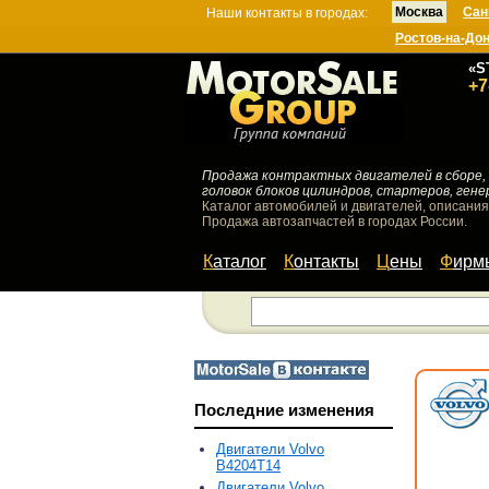
Москва
Сан
Наши контакты в городах:
Ростов-на-До
«S
+7
Продажа контрактных двигателей в сборе, 
головок блоков цилиндров, стартеров, гене
Каталог автомобилей и двигателей, описания
Продажа автозапчастей в городах России.
Каталог
Контакты
Цены
Фир
Последние изменения
Двигатели Volvo
B4204T14
Двигатели Volvo