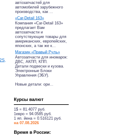
автозапчастей для
автомобилей зарубежного
производства, как ...
«Car-Detail 163»
Компания «Car-Detail 163»
предлагает Вам
автозапчасти и
сопутствующие товары для
американских, европейских,
японских, а так же к...
Магазин «Правый Руль»
Автозапчасти для иномарок:
2S,
ДВС, АКПП, КПП.
Детали подвески и кузова.
Электронные Блоки
Управления (ЭБУ).
Новые детали: ори...
Курсы валют
1$ = 81.4077 руб.
1eвро = 94.0585 руб.
1 яп. йена = 0.516121 руб.
на 07.08.2026
Время в России: