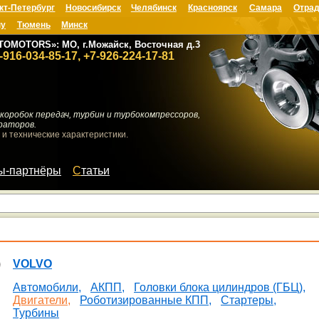
кт-Петербург
Новосибирск
Челябинск
Красноярск
Самара
Отрад
ну
Тюмень
Минск
TOMOTORS»: МО, г.Можайск, Восточная д.3
-916-034-85-17, +7-926-224-17-81
коробок передач, турбин и турбокомпрессоров,
раторов.
 и технические характеристики.
мы-партнёры
Статьи
VOLVO
Автомобили,
АКПП,
Головки блока цилиндров (ГБЦ),
Двигатели,
Роботизированные КПП,
Стартеры,
Турбины