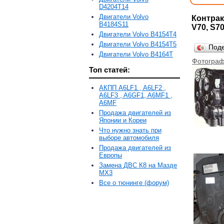
D4204T14
Двигатели Volvo
Контрак
B4184S11
V70, S70
Двигатели Volvo B4154T4
Двигатели Volvo B4154T5
Под
Двигатели Volvo B4164T
Фотограф
Топ статей:
АКПП A6LF1 , A6LF2 ,
A6LF3 , A6GF1, A6MF1 ,
A6MF
Продажа двигателей из
Японии и Кореи
Что нужно знать при
выборе автомобиля
Продажа двигателей из
Европы
Замена ДВС К8 на Мазде
MX3
Все о тюнинге (форум)