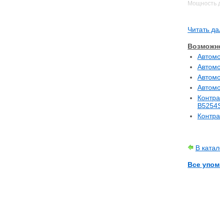
Мощность дв
Крутящий мо
Система уп
Читать да
B5254FS
Возможно
Мощность дв
Автомо
Система уп
Автомо
Автомо
Степень сжа
Автомо
Диаметр / х
Контра
Порядок ра
B5254
Контра
B5254S
Устанавливал
В ката
Volvo 850 (
Volvo S70 (
Все упом
Volvo V70 (
Volvo C70 (
B5254FS
Устанавливал
Volvo 850 (