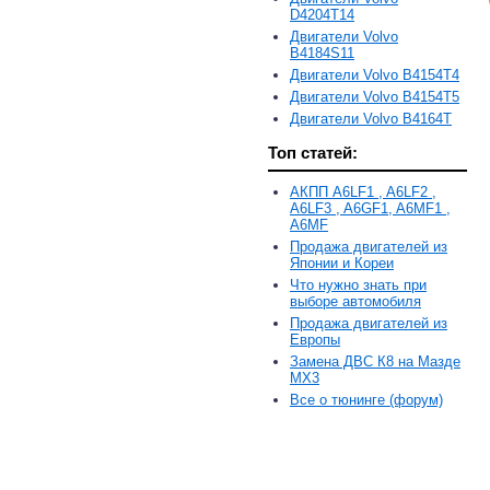
D4204T14
Двигатели Volvo
B4184S11
Двигатели Volvo B4154T4
Двигатели Volvo B4154T5
Двигатели Volvo B4164T
Топ статей:
АКПП A6LF1 , A6LF2 ,
A6LF3 , A6GF1, A6MF1 ,
A6MF
Продажа двигателей из
Японии и Кореи
Что нужно знать при
выборе автомобиля
Продажа двигателей из
Европы
Замена ДВС К8 на Мазде
MX3
Все о тюнинге (форум)