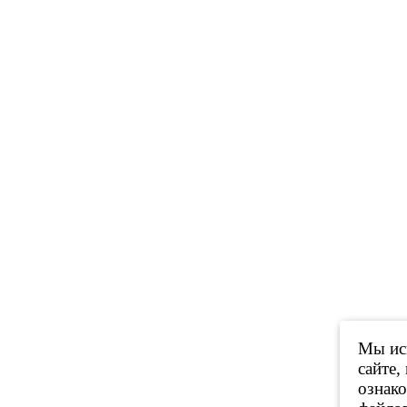
Мы исп
сайте,
ознак