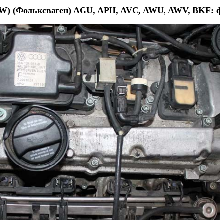
VW) (Фольксваген) AGU, APH, AVC, AWU, AWV, BKF: ф