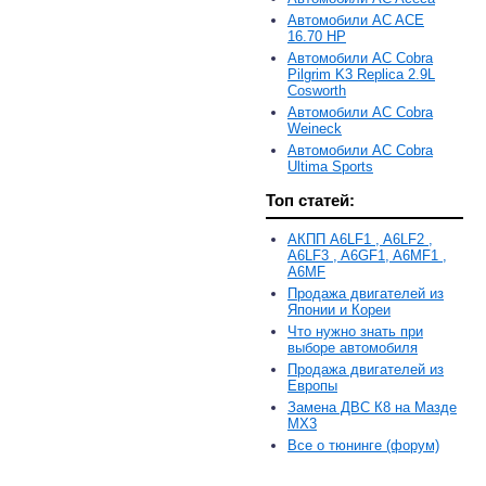
Автомобили AC ACE
16.70 HP
Автомобили AC Cobra
Pilgrim K3 Replica 2.9L
Cosworth
Автомобили AC Cobra
Weineck
Автомобили AC Cobra
Ultima Sports
Топ статей:
АКПП A6LF1 , A6LF2 ,
A6LF3 , A6GF1, A6MF1 ,
A6MF
Продажа двигателей из
Японии и Кореи
Что нужно знать при
выборе автомобиля
Продажа двигателей из
Европы
Замена ДВС К8 на Мазде
MX3
Все о тюнинге (форум)