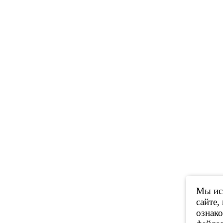
Мы исп
сайте,
ознак