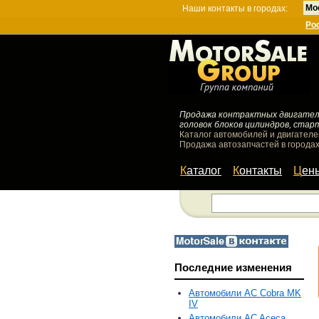
Мо
Наши контакты в городах:
Ро
Продажа контрактных двигателей
головок блоков цилиндров, стар
Каталог автомобилей и двигателе
Продажа автозапчастей в городах
Каталог
Контакты
Цен
Последние изменения
Автомобили AC Cobra MK
IV
Автомобили AC Aceca