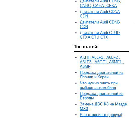
Двигатели Audi CDNB,
CNBC, CAEA, CFKA
Двигатели Audi CDNA
CDN
Двигатели Audi CDNB
CDN
Двигатели Audi CTUD
CTXA CTU CTX
Топ статей:
АКПП A6LF1 , A6LF2 ,
A6LF3 , A6GF1, A6MF1 ,
A6MF
Продажа двигателей из
Японии и Кореи
Что нужно знать при
выборе автомобиля
Продажа двигателей из
Европы
Замена ДВС К8 на Мазде
MX3
Все о тюнинге (форум)