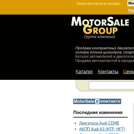
Мо
Наши контакты в городах:
Ро
Продажа контрактных двигателей
головок блоков цилиндров, стар
Каталог автомобилей и двигателе
Продажа автозапчастей в городах
Каталог
Контакты
Цен
Последние изменения
Двигатели Audi CDHB
АКПП Audi A3 (HTP, HFT)