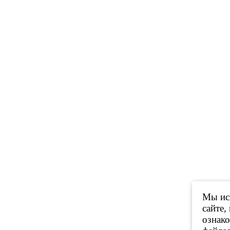
Мы исп
сайте,
ознак