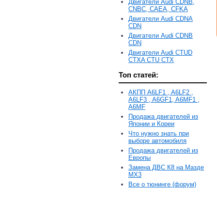
Двигатели Audi CDNB,
CNBC, CAEA, CFKA
Двигатели Audi CDNA
CDN
Двигатели Audi CDNB
CDN
Двигатели Audi CTUD
CTXA CTU CTX
Топ статей:
АКПП A6LF1 , A6LF2 ,
A6LF3 , A6GF1, A6MF1 ,
A6MF
Продажа двигателей из
Японии и Кореи
Что нужно знать при
выборе автомобиля
Продажа двигателей из
Европы
Замена ДВС К8 на Мазде
MX3
Все о тюнинге (форум)