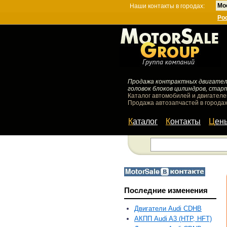
Мо
Наши контакты в городах:
Ро
Продажа контрактных двигателей
головок блоков цилиндров, стар
Каталог автомобилей и двигателе
Продажа автозапчастей в городах
Каталог
Контакты
Цен
Последние изменения
Двигатели Audi CDHB
АКПП Audi A3 (HTP, HFT)