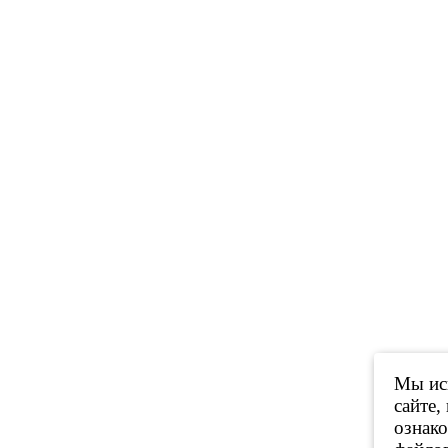
Мы исп
сайте,
ознак