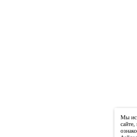
Мы исп
сайте,
ознак