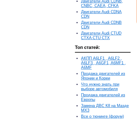
Двигатели Audi CDNB,
CNBC, CAEA, CFKA
Двигатели Audi CDNA
CDN
Двигатели Audi CDNB
CDN
Двигатели Audi CTUD
CTXA CTU CTX
Топ статей:
АКПП A6LF1 , A6LF2 ,
A6LF3 , A6GF1, A6MF1 ,
A6MF
Продажа двигателей из
Японии и Кореи
Что нужно знать при
выборе автомобиля
Продажа двигателей из
Европы
Замена ДВС К8 на Мазде
MX3
Все о тюнинге (форум)