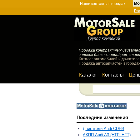
Мо
Наши контакты в городах:
Ро
Продажа контрактных двигателей
головок блоков цилиндров, стар
Каталог автомобилей и двигателе
Продажа автозапчастей в городах
Каталог
Контакты
Цен
Последние изменения
Двигатели Audi CDHB
АКПП Audi A3 (HTP, HFT)