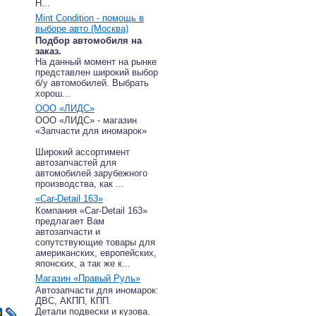
Н...
Mint Condition - помощь в
выборе авто (Москва)
Подбор автомобиля на
заказ.
На данный момент на рынке
представлен широкий выбор
б/у автомобилей. Выбрать
хорош...
ООО «ЛИДС»
ООО «ЛИДС» - магазин
«Запчасти для иномарок»
Широкий ассортимент
автозапчастей для
автомобилей зарубежного
производства, как ...
«Car-Detail 163»
Компания «Car-Detail 163»
предлагает Вам
автозапчасти и
сопутствующие товары для
американских, европейских,
японских, а так же к...
Магазин «Правый Руль»
Автозапчасти для иномарок:
ДВС, АКПП, КПП.
Детали подвески и кузова.