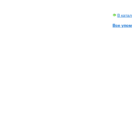
В катал
Все упом