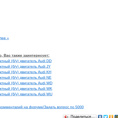
лее »
, Вас также заинтересует:
ктный (б/у) двигатель Audi DD
ктный (б/у) двигатель Audi JY
ктный (б/у) двигатель Audi KH
ктный (б/у) двигатель Audi NE
ктный (б/у) двигатель Audi WD
ктный (б/у) двигатель Audi WK
ктный (б/у) двигатель Audi WU
 комментарий на форуме/Задать вопрос по 5000
Поделиться…