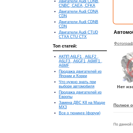
Двигатели Audi CDNB,
CNBC, CAEA, CFKA
Двигатели Audi CDNA
CDN
Двигатели Audi CDNB
CDN
Автомоб
Двигатели Audi CTUD
CTXA CTU CTX
Фотограф
Топ статей:
АКПП A6LF1 , A6LF2 ,
A6LF3 , A6GF1, A6MF1 ,
A6MF
Продажа двигателей из
Японии и Кореи
Что нужно знать при
выборе автомобиля
Продажа двигателей из
Европы
Замена ДВС К8 на Мазде
Полное о
MX3
Все о тюнинге (форум)
По данной 