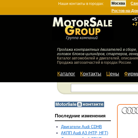
Москва
Сан
Наши контакты в городах:
Ростов-на-До
«S
+7
Продажа контрактных двигателей в сборе, 
головок блоков цилиндров, стартеров, гене
Каталог автомобилей и двигателей, описания
Продажа автозапчастей в городах России.
Каталог
Контакты
Цены
Фир
Последние изменения
Двигатели Audi CDHB
АКПП Audi A3 (HTP, HFT)