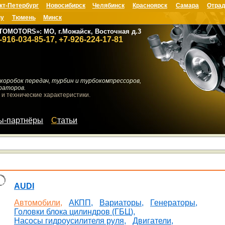
кт-Петербург
Новосибирск
Челябинск
Красноярск
Самара
Отрад
ну
Тюмень
Минск
TOMOTORS»: МО, г.Можайск, Восточная д.3
-916-034-85-17, +7-926-224-17-81
коробок передач, турбин и турбокомпрессоров,
раторов.
 и технические характеристики.
мы-партнёры
Статьи
AUDI
Автомобили,
АКПП,
Вариаторы,
Генераторы,
Головки блока цилиндров (ГБЦ),
Насосы гидроусилителя руля,
Двигатели,