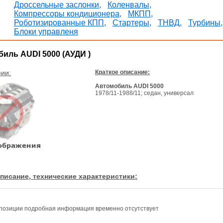
Дроссельные заслонки,
Коленвалы,
Компрессоры кондиционера,
МКПП,
Роботизированные КПП,
Стартеры,
ТНВД,
Турбины,
Блоки управленя
иль AUDI 5000 (АУДИ )
ии:
Краткое описание:
Автомобиль AUDI 5000
1978/11-1988/11; седан, универсал
писание, технические характеристики:
позиции подробная информация временно отсутствует