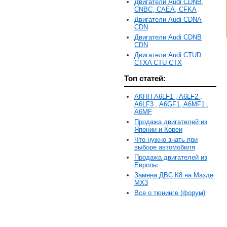
Двигатели Audi CDNB,
CNBC, CAEA, CFKA
Двигатели Audi CDNA
CDN
Двигатели Audi CDNB
CDN
Двигатели Audi CTUD
CTXA CTU CTX
Топ статей:
АКПП A6LF1 , A6LF2 ,
A6LF3 , A6GF1, A6MF1 ,
A6MF
Продажа двигателей из
Японии и Кореи
Что нужно знать при
выборе автомобиля
Продажа двигателей из
Европы
Замена ДВС К8 на Мазде
MX3
Все о тюнинге (форум)