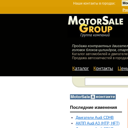
Мо
Наши контакты в городах:
Ро
Продажа контрактных двигателей
головок блоков цилиндров, стар
Каталог автомобилей и двигателе
Продажа автозапчастей в городах
Каталог
Контакты
Цен
Последние изменения
Двигатели Audi CDHB
АКПП Audi A3 (HTP, HFT)