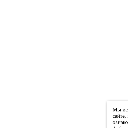
Мы исп
сайте,
ознак