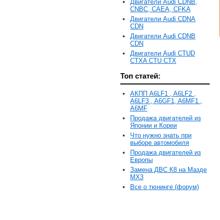
Двигатели Audi CDNB,
CNBC, CAEA, CFKA
Двигатели Audi CDNA
CDN
Двигатели Audi CDNB
CDN
Двигатели Audi CTUD
CTXA CTU CTX
Топ статей:
АКПП A6LF1 , A6LF2 ,
A6LF3 , A6GF1, A6MF1 ,
A6MF
Продажа двигателей из
Японии и Кореи
Что нужно знать при
выборе автомобиля
Продажа двигателей из
Европы
Замена ДВС К8 на Мазде
MX3
Все о тюнинге (форум)