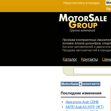
Мо
Наши контакты в городах:
Ро
Продажа контрактных двигателей
головок блоков цилиндров, стар
Каталог автомобилей и двигателе
Продажа автозапчастей в городах
Каталог
Контакты
Цен
Последние изменения
Двигатели Audi CDHB
АКПП Audi A3 (HTP, HFT)