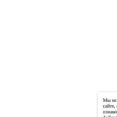
Мы исп
сайте,
ознак