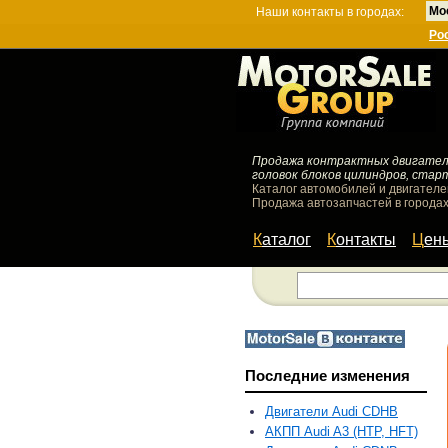
Мо
Наши контакты в городах:
Ро
Продажа контрактных двигателей
головок блоков цилиндров, стар
Каталог автомобилей и двигателе
Продажа автозапчастей в городах
Каталог
Контакты
Цен
Последние изменения
Двигатели Audi CDHB
АКПП Audi A3 (HTP, HFT)