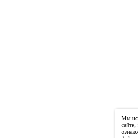
Мы исп
сайте,
ознак