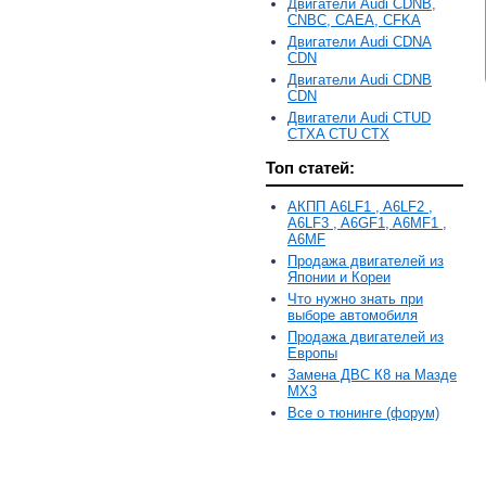
Двигатели Audi CDNB,
CNBC, CAEA, CFKA
Двигатели Audi CDNA
CDN
Двигатели Audi CDNB
CDN
Двигатели Audi CTUD
CTXA CTU CTX
Топ статей:
АКПП A6LF1 , A6LF2 ,
A6LF3 , A6GF1, A6MF1 ,
A6MF
Продажа двигателей из
Японии и Кореи
Что нужно знать при
выборе автомобиля
Продажа двигателей из
Европы
Замена ДВС К8 на Мазде
MX3
Все о тюнинге (форум)