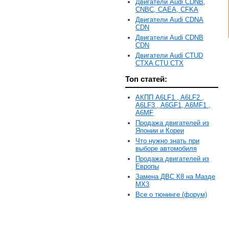
Двигатели Audi CDNB,
CNBC, CAEA, CFKA
Двигатели Audi CDNA
CDN
Двигатели Audi CDNB
CDN
Двигатели Audi CTUD
CTXA CTU CTX
Топ статей:
АКПП A6LF1 , A6LF2 ,
A6LF3 , A6GF1, A6MF1 ,
A6MF
Продажа двигателей из
Японии и Кореи
Что нужно знать при
выборе автомобиля
Продажа двигателей из
Европы
Замена ДВС К8 на Мазде
MX3
Все о тюнинге (форум)