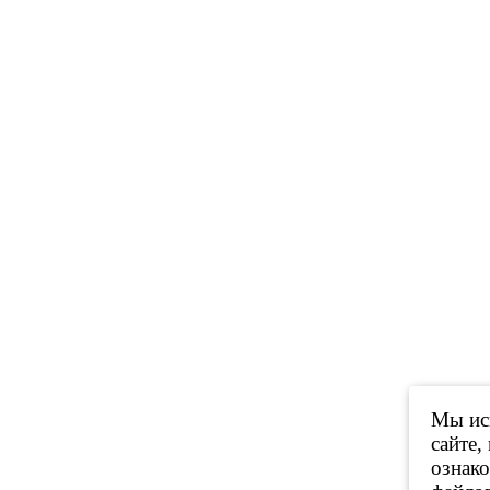
Мы исп
сайте,
ознак