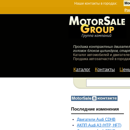
Мо
Наши контакты в городах:
Ро
Продажа контрактных двигателей
головок блоков цилиндров, стар
Каталог автомобилей и двигателе
Продажа автозапчастей в городах
Каталог
Контакты
Цен
Последние изменения
Двигатели Audi CDHB
АКПП Audi A3 (HTP, HFT)