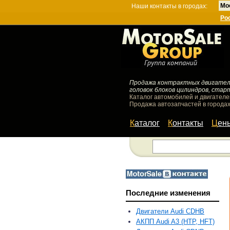
Мо
Наши контакты в городах:
Ро
Продажа контрактных двигателей
головок блоков цилиндров, стар
Каталог автомобилей и двигателе
Продажа автозапчастей в городах
Каталог
Контакты
Цен
Последние изменения
Двигатели Audi CDHB
АКПП Audi A3 (HTP, HFT)