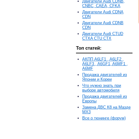
Двигатели Audi CDNB,
CNBC, CAEA, CFKA
Двигатели Audi CDNA
CDN
Двигатели Audi CDNB
CDN
Двигатели Audi CTUD
CTXA CTU CTX
Топ статей:
АКПП A6LF1 , A6LF2 ,
A6LF3 , A6GF1, A6MF1 ,
A6MF
Продажа двигателей из
Японии и Кореи
Что нужно знать при
выборе автомобиля
Продажа двигателей из
Европы
Замена ДВС К8 на Мазде
MX3
Все о тюнинге (форум)