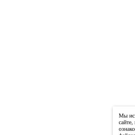
Мы исп
сайте,
ознак