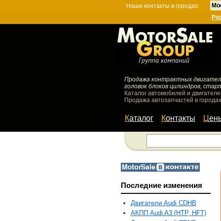
Мо
Наши контакты в городах:
Ро
Продажа контрактных двигателей
головок блоков цилиндров, стар
Каталог автомобилей и двигателе
Продажа автозапчастей в городах
Каталог
Контакты
Цен
Последние изменения
Двигатели Audi CDHB
АКПП Audi A3 (HTP, HFT)