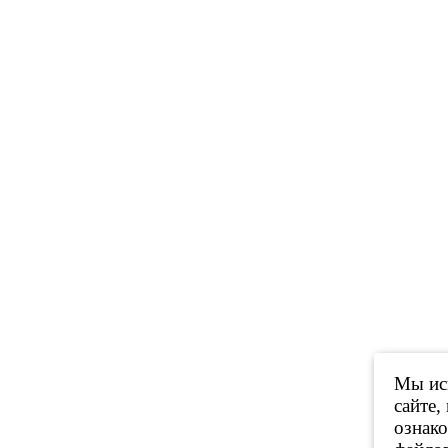
Мы исп
сайте,
ознак