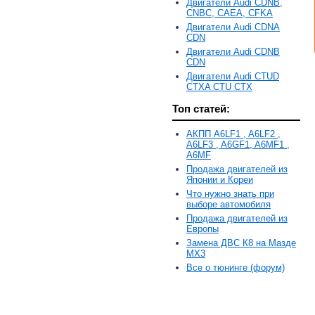
Двигатели Audi CDNB,
CNBC, CAEA, CFKA
Двигатели Audi CDNA
CDN
Двигатели Audi CDNB
CDN
Двигатели Audi CTUD
CTXA CTU CTX
Топ статей:
АКПП A6LF1 , A6LF2 ,
A6LF3 , A6GF1, A6MF1 ,
A6MF
Продажа двигателей из
Японии и Кореи
Что нужно знать при
выборе автомобиля
Продажа двигателей из
Европы
Замена ДВС К8 на Мазде
MX3
Все о тюнинге (форум)