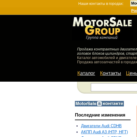
Мо
Наши контакты в городах:
Ро
Продажа контрактных двигателей
головок блоков цилиндров, стар
Каталог автомобилей и двигателе
Продажа автозапчастей в городах
Каталог
Контакты
Цен
Последние изменения
Двигатели Audi CDHB
АКПП Audi A3 (HTP, HFT)