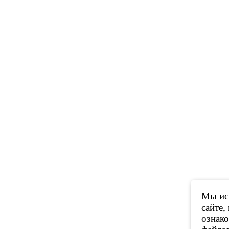
Мы исп
сайте,
ознак