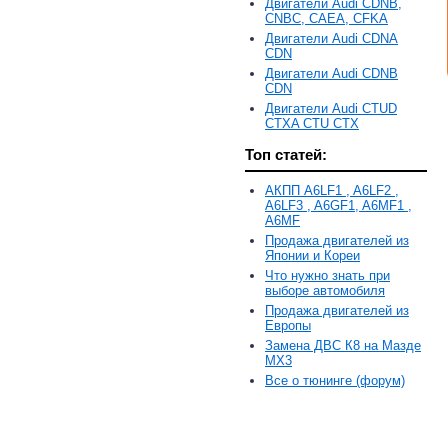
Двигатели Audi CDNB,
CNBC, CAEA, CFKA
Двигатели Audi CDNA
CDN
Двигатели Audi CDNB
CDN
Двигатели Audi CTUD
CTXA CTU CTX
Топ статей:
АКПП A6LF1 , A6LF2 ,
A6LF3 , A6GF1, A6MF1 ,
A6MF
Продажа двигателей из
Японии и Кореи
Что нужно знать при
выборе автомобиля
Продажа двигателей из
Европы
Замена ДВС К8 на Мазде
MX3
Все о тюнинге (форум)