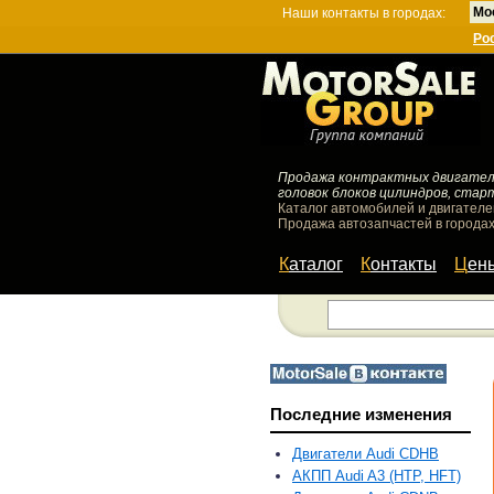
Мо
Наши контакты в городах:
Ро
Продажа контрактных двигателей
головок блоков цилиндров, стар
Каталог автомобилей и двигателе
Продажа автозапчастей в городах
Каталог
Контакты
Цен
Последние изменения
Двигатели Audi CDHB
АКПП Audi A3 (HTP, HFT)