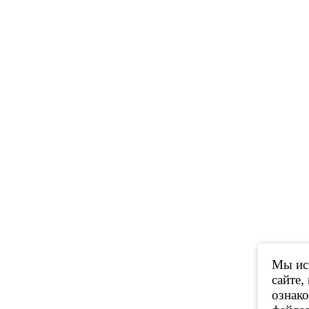
Мы исп
сайте,
ознак