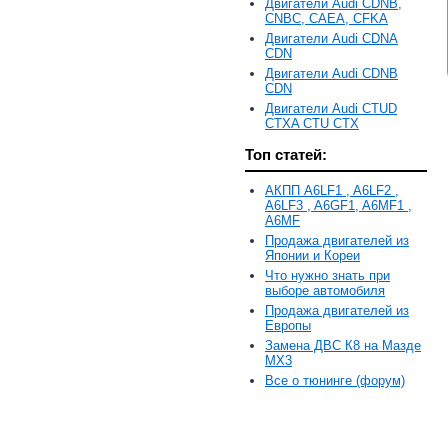
Двигатели Audi CDNB,
CNBC, CAEA, CFKA
Двигатели Audi CDNA
CDN
Двигатели Audi CDNB
CDN
Двигатели Audi CTUD
CTXA CTU CTX
Топ статей:
АКПП A6LF1 , A6LF2 ,
A6LF3 , A6GF1, A6MF1 ,
A6MF
Продажа двигателей из
Японии и Кореи
Что нужно знать при
выборе автомобиля
Продажа двигателей из
Европы
Замена ДВС К8 на Мазде
MX3
Все о тюнинге (форум)